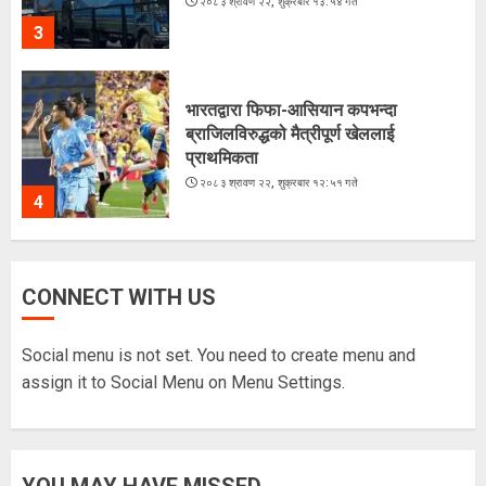
२०८३ श्रावण २२, शुक्रबार १३:५४ गते
3
भारतद्वारा फिफा-आसियान कपभन्दा
ब्राजिलविरुद्धको मैत्रीपूर्ण खेललाई
प्राथमिकता
२०८३ श्रावण २२, शुक्रबार १२:५१ गते
4
अरूसँग होइन, हिजोको आफूसँग प्रतिस्पर्धा गरेँ
CONNECT WITH US
: मिस नेपाल दीपमाला ढकाल
२०८३ श्रावण २१, बिहीबार १६:०३ गते
Social menu is not set. You need to create menu and
5
assign it to Social Menu on Menu Settings.
चराहरूको संसारमा छिर्दै गरेको समुद्र