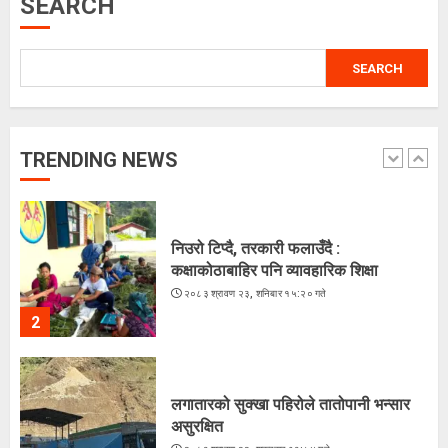
SEARCH
5
SEARCH
चराहरूको संसारमा छिर्दै गरेको समुद्र
२०८३ श्रावण २३, शनिबार १५:४४ गते
TRENDING NEWS
1
निउरो टिप्दै, तरकारी फलाउँदै :
कक्षाकोठाबाहिर पनि व्यावहारिक शिक्षा
२०८३ श्रावण २३, शनिबार १५:२० गते
2
लगातारको सुक्खा पहिरोले तातोपानी भन्सार
असुरक्षित