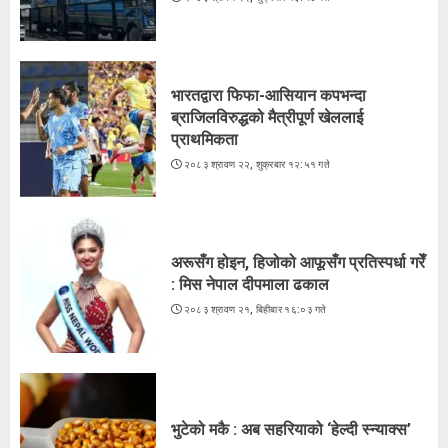
भारतद्वारा फिफा-आसियान कपभन्दा
ब्राजिलविरुद्धको मैत्रीपूर्ण खेललाई
प्राथमिकता
२०८३ श्रावण २२, शुक्रबार १२:५१ गते
अरूसँग होइन, हिजोको आफूसँग प्रतिस्पर्धा गरेँ
: मिस नेपाल दीपमाला ढकाल
२०८३ श्रावण २१, बिहीबार १६:०३ गते
भुटेको मकै : अब सहरियाको ‘हेल्दी स्न्याक्स’