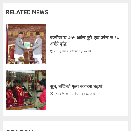
RELATED NEWS
लगातारको सुक्खा पहिरोले तातोपानी भन्सार
असुरक्षित
२०८३ श्रावण २२, शुक्रबार १३:५४ गते
बक्यौता रु ७५५ अर्बमा पुगे, एक वर्षमा रु ८८
3
अर्बले वृद्धि
२०८३ जेष्ठ २, शनिबार १३:५७ गते
भारतद्वारा फिफा-आसियान कपभन्दा
ब्राजिलविरुद्धको मैत्रीपूर्ण खेललाई
प्राथमिकता
२०८३ श्रावण २२, शुक्रबार १२:५१ गते
सुन, चाँदीको मूल्य बजारमा घट्यो
4
२०८३ बैशाख १५, मंगलवार १३:३३ गते
अरूसँग होइन, हिजोको आफूसँग प्रतिस्पर्धा गरेँ
: मिस नेपाल दीपमाला ढकाल
२०८३ श्रावण २१, बिहीबार १६:०३ गते