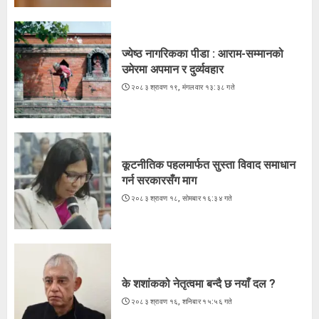
२०८३ श्रावण १९, मंगलवार १३:३८ गते
3
ज्येष्ठ नागरिकका पीडा : आराम-सम्मानको
उमेरमा अपमान र दुर्व्यवहार
२०८३ श्रावण १९, मंगलवार १३:३८ गते
कूटनीतिक पहलमार्फत सुस्ता विवाद समाधान
गर्न सरकारसँग माग
२०८३ श्रावण १८, सोमबार १६:३४ गते
के शशांकको नेतृत्वमा बन्दै छ नयाँ दल ?
२०८३ श्रावण १६, शनिबार १५:५६ गते