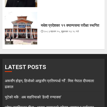
मधेश प्रदेशका ११ क्याम्पसमा परीक्षा स्थगित
२०८३ श्रावण १५, शुक्रबार १३:१८ गते
LATEST POSTS
अरूसँग होइन, हिजोको आफूसँग प्रतिस्पर्धा गरेँ : मिस नेपाल दीपमाला
ढकाल
भुटेको मकै : अब सहरियाको ‘हेल्दी स्न्याक्स’