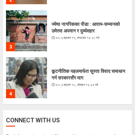
ज्येष्ठ नागरिकका पीडा : आराम-सम्मानको
उमेरमा अपमान र दुर्व्यवहार
२०८३ श्रावण १९, मंगलवार १३:३८ गते
3
कूटनीतिक पहलमार्फत सुस्ता विवाद समाधान
गर्न सरकारसँग माग
२०८३ श्रावण १८, सोमबार १६:३४ गते
4
CONNECT WITH US
के शशांकको नेतृत्वमा बन्दै छ नयाँ दल ?
२०८३ श्रावण १६, शनिबार १५:५६ गते