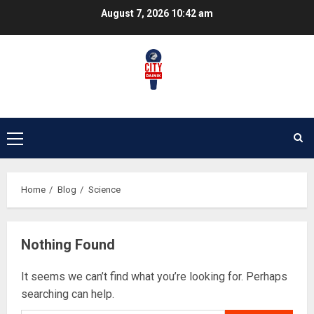
Skip
August 7, 2026
10:42 am
to
content
ज्येष्ठ नागरिकका पीडा : आराम-सम्मानको
Primary
उमेरमा अपमान र दुर्व्यवहार
Menu
२०८३ श्रावण १९, मंगलवार १३:३८ गते
3
Home
Blog
Science
Nothing Found
कूटनीतिक पहलमार्फत सुस्ता विवाद समाधान
गर्न सरकारसँग माग
It seems we can’t find what you’re looking for. Perhaps
२०८३ श्रावण १८, सोमबार १६:३४ गते
searching can help.
4