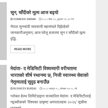
सुन, चाँदीको मूल्य आज बढ्यो
SONAKSHI SARKAR
२०८२ चैत्र २५, बुधबार १३:३९ गते
नेपाल सुनचांदी व्यवसायी महासंघले दिईरहेको
जानकारीअनुसार, आज घरेलु बजारमा सुन र चाँदीको मूल्य
वृद्धि...
READ MORE
मेदांता- द मेडिसिटी विश्वव्यापी वरीयतामा
भारतको शीर्ष स्थानमा छ, निजी स्वास्थ्य सेवाको
नेतृत्वलाई सुदृढ बनाउँछ
BUSINESS BUREAU
२०८२ फाल्गुन १८, सोमबार १७:५८ गते
ग्लोबल हेल्थ लिमिटेडद्वारा सञ्चालित मेदांता- द मेडिसिटीलाई
न्यूजवीकको ‘विश्वका उत्कृष्ट अस्पतालहरू २०२६’ सूचीमा