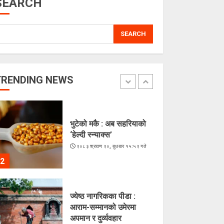
SEARCH
5
SEARCH
अरूसँग होइन, हिजोको
आफूसँग प्रतिस्पर्धा गरेँ : मिस
नेपाल दीपमाला ढकाल
२०८३ श्रावण २१, बिहीबार १६:०३ गते
TRENDING NEWS
1
भुटेको मकै : अब सहरियाको
‘हेल्दी स्न्याक्स’
२०८३ श्रावण २०, बुधबार १५:५२ गते
2
ज्येष्ठ नागरिकका पीडा :
आराम-सम्मानको उमेरमा
अपमान र दुर्व्यवहार