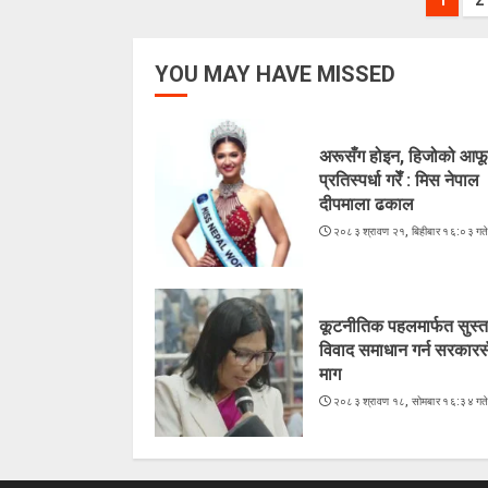
Pos
pag
YOU MAY HAVE MISSED
अरूसँग होइन, हिजोको आफू
प्रतिस्पर्धा गरेँ : मिस नेपाल
दीपमाला ढकाल
२०८३ श्रावण २१, बिहीबार १६:०३ गत
कूटनीतिक पहलमार्फत सुस्त
विवाद समाधान गर्न सरकारस
माग
२०८३ श्रावण १८, सोमबार १६:३४ गत