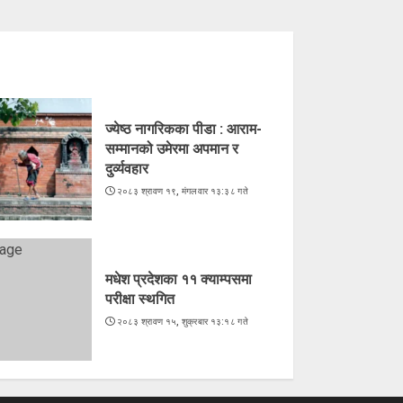
ज्येष्ठ नागरिकका पीडा : आराम-
सम्मानको उमेरमा अपमान र
दुर्व्यवहार
२०८३ श्रावण १९, मंगलवार १३:३८ गते
मधेश प्रदेशका ११ क्याम्पसमा
परीक्षा स्थगित
२०८३ श्रावण १५, शुक्रबार १३:१८ गते