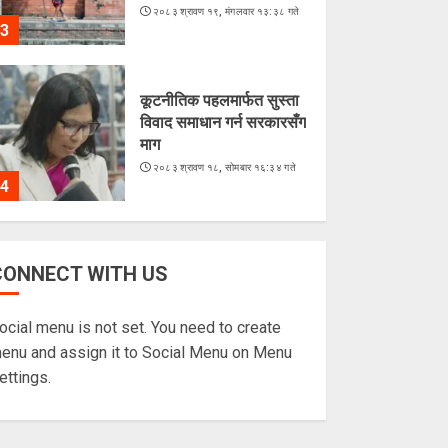
२०८३ श्रावण १९, मंगलवार १३:३८ गते
3
कूटनीतिक पहलमार्फत सुस्ता
विवाद समाधान गर्न सरकारसँग
माग
२०८३ श्रावण १८, सोमबार १६:३४ गते
4
के शशांकको नेतृत्वमा बन्दै छ
CONNECT WITH US
नयाँ दल ?
२०८३ श्रावण १६, शनिबार १५:५६ गते
ocial menu is not set. You need to create
5
enu and assign it to Social Menu on Menu
ettings.
अरूसँग होइन, हिजोको
आफूसँग प्रतिस्पर्धा गरेँ : मिस