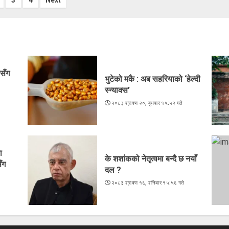
ts
ination
सँग
भुटेको मकै : अब सहरियाको ‘हेल्दी
स्न्याक्स’
२०८३ श्रावण २०, बुधबार १५:५२ गते
े
ा
के शशांकको नेतृत्वमा बन्दै छ नयाँ
ँग
दल ?
२०८३ श्रावण १६, शनिबार १५:५६ गते
े