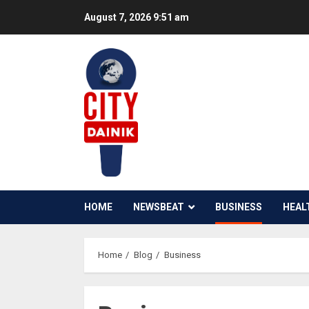
Skip
August 7, 2026
9:51 am
to
content
HOME
NEWSBEAT
BUSINESS
HEAL
Home
Blog
Business