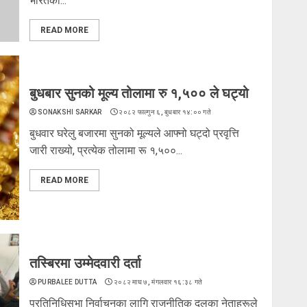
भारतको...
READ MORE
बुधबार सुनको मूल्य तोलामा रु १,५०० ले घट्यो
SONAKSHI SARKAR
२०८२ फाल्गुन ६, बुधबार १४:०० गते
बुधवार घरेलु बजारमा सुनको मूल्यले आफ्नो घट्दो प्रवृत्ति
जारी राख्यो, प्रत्येक तोलामा रू १,५००...
READ MORE
तस्बिरमा उम्मेदवारी दर्ता
PURBALEE DUTTA
२०८२ माघ ७, मंगलवार १६:३८ गते
प्रतिनिधिसभा निर्वाचनका लागि राजनीतिक दलका नेताहरूले