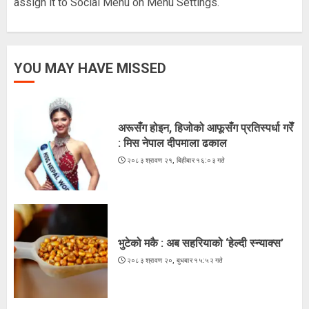
assign it to Social Menu on Menu Settings.
अरूसँग होइन, हिजोको आफूसँग प्रतिस्पर्धा गरेँ
YOU MAY HAVE MISSED
: मिस नेपाल दीपमाला ढकाल
२०८३ श्रावण २१, बिहीबार १६:०३ गते
1
अरूसँग होइन, हिजोको आफूसँग प्रतिस्पर्धा गरेँ
: मिस नेपाल दीपमाला ढकाल
२०८३ श्रावण २१, बिहीबार १६:०३ गते
भुटेको मकै : अब सहरियाको ‘हेल्दी स्न्याक्स’
२०८३ श्रावण २०, बुधबार १५:५२ गते
2
भुटेको मकै : अब सहरियाको ‘हेल्दी स्न्याक्स’
२०८३ श्रावण २०, बुधबार १५:५२ गते
ज्येष्ठ नागरिकका पीडा : आराम-सम्मानको
उमेरमा अपमान र दुर्व्यवहार
२०८३ श्रावण १९, मंगलवार १३:३८ गते