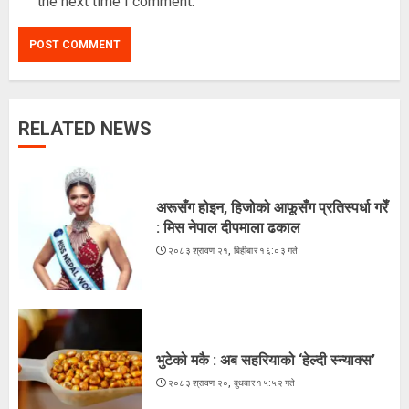
the next time I comment.
RELATED NEWS
ज्येष्ठ नागरिकका पीडा : आराम-सम्मानको
उमेरमा अपमान र दुर्व्यवहार
२०८३ श्रावण १९, मंगलवार १३:३८ गते
अरूसँग होइन, हिजोको आफूसँग प्रतिस्पर्धा गरेँ
3
: मिस नेपाल दीपमाला ढकाल
२०८३ श्रावण २१, बिहीबार १६:०३ गते
कूटनीतिक पहलमार्फत सुस्ता विवाद समाधान
गर्न सरकारसँग माग
२०८३ श्रावण १८, सोमबार १६:३४ गते
भुटेको मकै : अब सहरियाको ‘हेल्दी स्न्याक्स’
4
२०८३ श्रावण २०, बुधबार १५:५२ गते