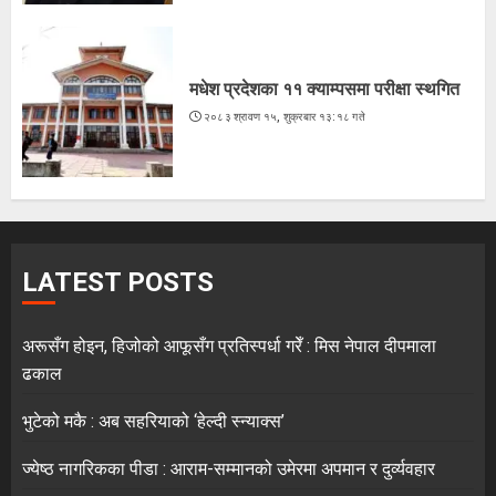
मधेश प्रदेशका ११ क्याम्पसमा परीक्षा स्थगित
२०८३ श्रावण १५, शुक्रबार १३:१८ गते
LATEST POSTS
अरूसँग होइन, हिजोको आफूसँग प्रतिस्पर्धा गरेँ : मिस नेपाल दीपमाला
ढकाल
भुटेको मकै : अब सहरियाको ‘हेल्दी स्न्याक्स’
ज्येष्ठ नागरिकका पीडा : आराम-सम्मानको उमेरमा अपमान र दुर्व्यवहार