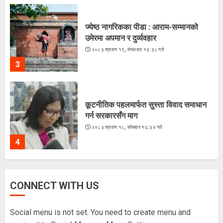
ज्येष्ठ नागरिकका पीडा : आराम-सम्मानको
उमेरमा अपमान र दुर्व्यवहार
२०८३ श्रावण १९, मंगलवार १३:३८ गते
3
कूटनीतिक पहलमार्फत सुस्ता विवाद समाधान
गर्न सरकारसँग माग
२०८३ श्रावण १८, सोमबार १६:३४ गते
4
CONNECT WITH US
के शशांकको नेतृत्वमा बन्दै छ नयाँ दल ?
२०८३ श्रावण १६, शनिबार १५:५६ गते
Social menu is not set. You need to create menu and
5