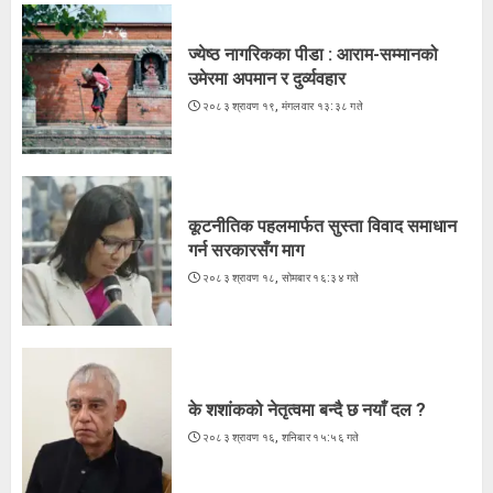
3
ज्येष्ठ नागरिकका पीडा : आराम-सम्मानको
उमेरमा अपमान र दुर्व्यवहार
२०८३ श्रावण १९, मंगलवार १३:३८ गते
कूटनीतिक पहलमार्फत सुस्ता विवाद समाधान
गर्न सरकारसँग माग
२०८३ श्रावण १८, सोमबार १६:३४ गते
के शशांकको नेतृत्वमा बन्दै छ नयाँ दल ?
२०८३ श्रावण १६, शनिबार १५:५६ गते