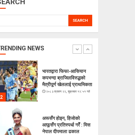
SEARCH
5
SEARCH
लगातारको सुक्खा पहिरोले
तातोपानी भन्सार असुरक्षित
२०८३ श्रावण २२, शुक्रबार १३:५४ गते
TRENDING NEWS
1
भारतद्वारा फिफा-आसियान
कपभन्दा ब्राजिलविरुद्धको
मैत्रीपूर्ण खेललाई प्राथमिकता
२०८३ श्रावण २२, शुक्रबार १२:५१ गते
2
अरूसँग होइन, हिजोको
आफूसँग प्रतिस्पर्धा गरेँ : मिस
नेपाल दीपमाला ढकाल