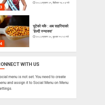
२०८३ श्रावण २१, बिहीबार १६:०३ गते
3
भुटेको मकै : अब सहरियाको
‘हेल्दी स्न्याक्स’
२०८३ श्रावण २०, बुधबार १५:५२ गते
4
ज्येष्ठ नागरिकका पीडा :
CONNECT WITH US
आराम-सम्मानको उमेरमा
अपमान र दुर्व्यवहार
ocial menu is not set. You need to create
२०८३ श्रावण १९, मंगलवार १३:३८ गते
5
enu and assign it to Social Menu on Menu
ettings.
लगातारको सुक्खा पहिरोले
तातोपानी भन्सार असुरक्षित