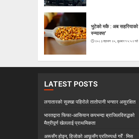
भुटेको मकै : अब सहरियाको ‘
स्न्याक्स’
२०८३ श्रावण २०, बुधबार १५:५२ गते
LATEST POSTS
लगातारको सुक्खा पहिरोले तातोपानी भन्सार असुरक्षित
भारतद्वारा फिफा-आसियान कपभन्दा ब्राजिलविरुद्धको
मैत्रीपूर्ण खेललाई प्राथमिकता
अरूसँग होइन, हिजोको आफूसँग प्रतिस्पर्धा गरेँ : मिस