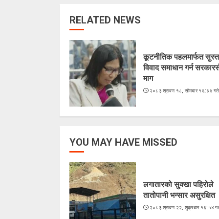
RELATED NEWS
कूटनीतिक पहलमार्फत सुस्त
विवाद समाधान गर्न सरकारस
माग
२०८३ श्रावण १८, सोमबार १६:३४ गत
YOU MAY HAVE MISSED
लगातारको सुक्खा पहिरोले
तातोपानी भन्सार असुरक्षित
२०८३ श्रावण २२, शुक्रबार १३:५४ गत