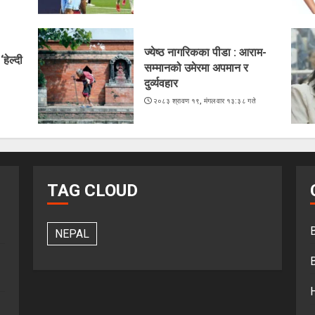
ज्येष्ठ नागरिकका पीडा : आराम-
हेल्दी
सम्मानको उमेरमा अपमान र
दुर्व्यवहार
२०८३ श्रावण १९, मंगलवार १३:३८ गते
TAG CLOUD
NEPAL