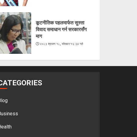
कूटनीतिक पहलमार्फत सुस्ता
विवाद समाधान गर्न सरकारसँग
माग
२०८३ श्रावण १८, सोमबार १६:३४ गते
CATEGORIES
Blog
Business
Health