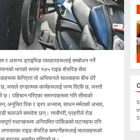
ाम र असभ्य ड्राइभिङ व्यवहारहरूलाई सम्बोधन गर्ने
अभियानको भागको रूपमा १७५ राइड-शेयरिङ सेवा
कहरूमा केन्द्रित यो अभियानले चालकहरू बीच धेरै
, जसले दण्डात्मक कार्यहरूलाई जन्म दिएकै छ, जस्तो
भएको छ। पहिचान गरिएका समस्याहरूमा गति सीमाको
S
चालन, अनुचित पिक र ड्रप अभ्यास, साधन मर्मतको अभाव,
m
डी चलाउने समावेश छन्। त्यसैगरी, प्रहरीले रोड
S
महत्वपूर्ण स्थानहरूमा अनियमित पार्किङको घटनाहरू पनि
्गो लगायतका राइड-शेयरिङ कम्पनीहरूलाई चालकहरूको
पालना बढाउन अनुरोध गरिएको छ।