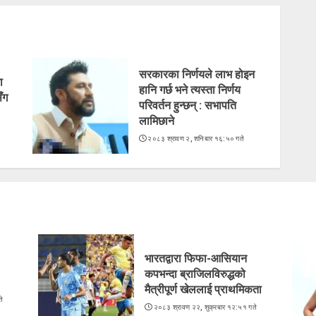
सरकारका निर्णयले लाभ होइन
ा
हानि गर्छ भने त्यस्ता निर्णय
ँग
परिवर्तन हुन्छन् : सभापति
लामिछाने
े
२०८३ श्रावण २, शनिबार १६:५० गते
भारतद्वारा फिफा-आसियान
कपभन्दा ब्राजिलविरुद्धको
मैत्रीपूर्ण खेललाई प्राथमिकता
े
२०८३ श्रावण २२, शुक्रबार १२:५१ गते