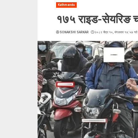
Kathmandu
१७५ राइड-सेयरिङ चा
SONAKSHI SARKAR
२०८२ चैत्र १०, मंगलवार १४:५७ गते