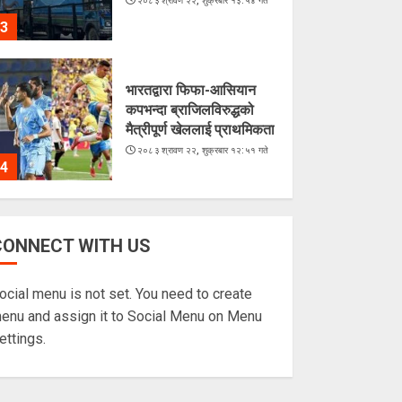
२०८३ श्रावण २२, शुक्रबार १३:५४ गते
3
भारतद्वारा फिफा-आसियान
कपभन्दा ब्राजिलविरुद्धको
मैत्रीपूर्ण खेललाई प्राथमिकता
२०८३ श्रावण २२, शुक्रबार १२:५१ गते
4
अरूसँग होइन, हिजोको
CONNECT WITH US
आफूसँग प्रतिस्पर्धा गरेँ : मिस
नेपाल दीपमाला ढकाल
ocial menu is not set. You need to create
२०८३ श्रावण २१, बिहीबार १६:०३ गते
5
enu and assign it to Social Menu on Menu
ettings.
चराहरूको संसारमा छिर्दै
गरेको समुद्र