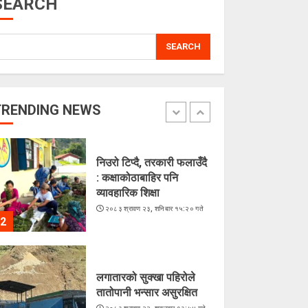
SEARCH
5
SEARCH
चराहरूको संसारमा छिर्दै
गरेको समुद्र
२०८३ श्रावण २३, शनिबार १५:४४ गते
TRENDING NEWS
1
निउरो टिप्दै, तरकारी फलाउँदै
: कक्षाकोठाबाहिर पनि
व्यावहारिक शिक्षा
२०८३ श्रावण २३, शनिबार १५:२० गते
2
लगातारको सुक्खा पहिरोले
तातोपानी भन्सार असुरक्षित