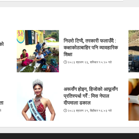
निउरो टिप्दै, तरकारी फलाउँदै :
ेको
कक्षाकोठाबाहिर पनि व्यावहारिक
शिक्षा
े
२०८३ श्रावण २३, शनिबार १५:२० गते
अरूसँग होइन, हिजोको आफूसँग
प्रतिस्पर्धा गरेँ : मिस नेपाल
ता
दीपमाला ढकाल
े
२०८३ श्रावण २१, बिहीबार १६:०३ गते