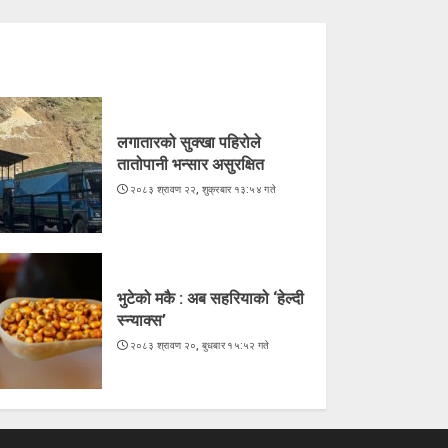
लगातारको सुक्खा पहिरोले
तातोपानी भन्सार असुरक्षित
२०८३ श्रावण २२, शुक्रबार १३:५४ गते
भुटेको मकै : अब सहरियाको ‘हेल्दी
स्न्याक्स’
२०८३ श्रावण २०, बुधबार १५:५२ गते