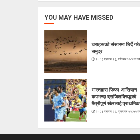
YOU MAY HAVE MISSED
चराहरूको संसारमा छिर्दै गर
समुद्र
२०८३ श्रावण २३, शनिबार १५:४४ गत
भारतद्वारा फिफा-आसियान
कपभन्दा ब्राजिलविरुद्धको
मैत्रीपूर्ण खेललाई प्राथमिक
२०८३ श्रावण २२, शुक्रबार १२:५१ गत