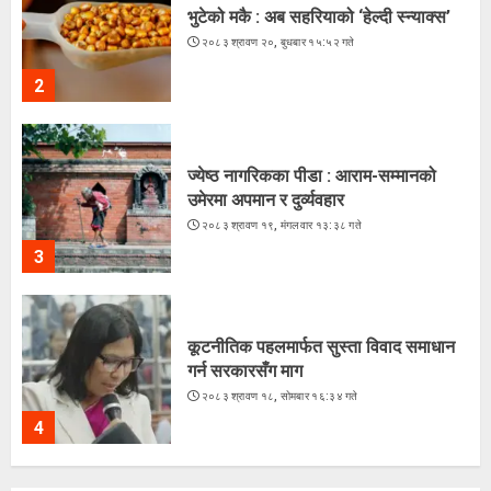
भुटेको मकै : अब सहरियाको ‘हेल्दी स्न्याक्स’
२०८३ श्रावण २०, बुधबार १५:५२ गते
2
ज्येष्ठ नागरिकका पीडा : आराम-सम्मानको
उमेरमा अपमान र दुर्व्यवहार
२०८३ श्रावण १९, मंगलवार १३:३८ गते
3
कूटनीतिक पहलमार्फत सुस्ता विवाद समाधान
गर्न सरकारसँग माग
२०८३ श्रावण १८, सोमबार १६:३४ गते
4