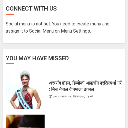
CONNECT WITH US
के शशांकको नेतृत्वमा बन्दै छ नयाँ दल ?
२०८३ श्रावण १६, शनिबार १५:५६ गते
Social menu is not set. You need to create menu and
5
assign it to Social Menu on Menu Settings.
अरूसँग होइन, हिजोको आफूसँग प्रतिस्पर्धा गरेँ
YOU MAY HAVE MISSED
: मिस नेपाल दीपमाला ढकाल
२०८३ श्रावण २१, बिहीबार १६:०३ गते
1
अरूसँग होइन, हिजोको आफूसँग प्रतिस्पर्धा गरेँ
: मिस नेपाल दीपमाला ढकाल
२०८३ श्रावण २१, बिहीबार १६:०३ गते
भुटेको मकै : अब सहरियाको ‘हेल्दी स्न्याक्स’
२०८३ श्रावण २०, बुधबार १५:५२ गते
2