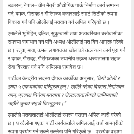
उकास्न, नेपाल–चीन मैत्री औद्योगिक पार्क निर्माण कार्य सम्पन्न
गर्न, दमक, गौरादह र गौरिगञ्ज बजारलाई स्मार्ट सिटीको रूपमा
विकास गर्न पनि ओलीलाई मतदान गर्न अपिल गरिएको छ।
एमालेले भूमिहिन, दलित, सुकुम्बासी तथा अव्यवस्थित बसोबासीका
समस्या समाधान गर्न पनि अध्यक्ष ओलीलाई मत दिन आग्रह गरेको
छ। रतुवा, मावा, कमल लगायतका खोलाको तटबन्धन कार्य पूरा गर्न
र दमक, गौरादह, गौरीगञ्जका स्थानीय तहका अस्पतालमा सहज
सेवा विस्तार गर्न पनि अपिलमा समावेश छ।
पार्टीका केन्द्रीय सदस्य दीपक कार्कीका अनुसार,
“केपी ओली र
झापा ५ एकअर्काका परिपुरक हुन्। उहाँले गरेका विकास निर्माणका
काम, प्रत्यक्ष चिनेका मतदाता र सेल्टरदातासँगको सामिप्यताले
उहाँले चुनाव सहजै जित्नुहुन्छ।”
एमालेले मतदातालाई ओलीलाई स्मरण गराउन अपिल जारी गरेको
छ। घरदैलोमा गएका पार्टी कार्यकर्ताले अपिललाई चर्चा सामग्रीको
रूपमा प्रयोग गर्न सक्ने उल्लेख पनि गरिएको छ। प्रत्येक वडामा