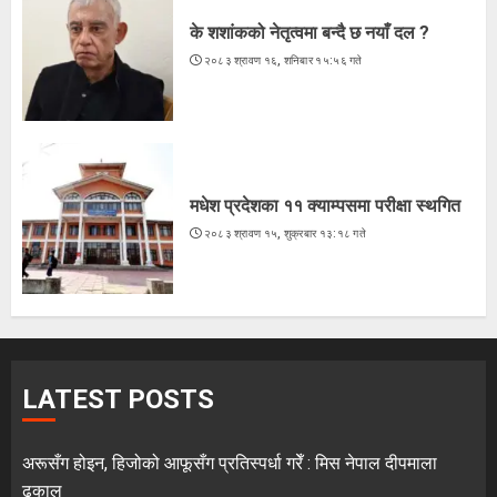
के शशांकको नेतृत्वमा बन्दै छ नयाँ दल ?
२०८३ श्रावण १६, शनिबार १५:५६ गते
मधेश प्रदेशका ११ क्याम्पसमा परीक्षा स्थगित
२०८३ श्रावण १५, शुक्रबार १३:१८ गते
LATEST POSTS
अरूसँग होइन, हिजोको आफूसँग प्रतिस्पर्धा गरेँ : मिस नेपाल दीपमाला
ढकाल