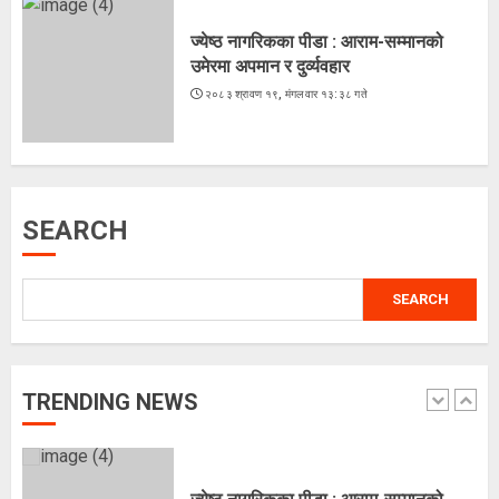
२०८३ श्रावण १६, शनिबार १५:५६ गते
ज्येष्ठ नागरिकका पीडा : आराम-सम्मानको
4
उमेरमा अपमान र दुर्व्यवहार
२०८३ श्रावण १९, मंगलवार १३:३८ गते
मधेश प्रदेशका ११ क्याम्पसमा परीक्षा स्थगित
२०८३ श्रावण १५, शुक्रबार १३:१८ गते
SEARCH
5
SEARCH
भुटेको मकै : अब सहरियाको ‘हेल्दी स्न्याक्स’
२०८३ श्रावण २०, बुधबार १५:५२ गते
TRENDING NEWS
1