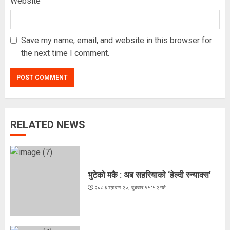
Website
Save my name, email, and website in this browser for
the next time I comment.
RELATED NEWS
कूटनीतिक पहलमार्फत सुस्ता विवाद समाधान
गर्न सरकारसँग माग
२०८३ श्रावण १८, सोमबार १६:३४ गते
भुटेको मकै : अब सहरियाको ‘हेल्दी स्न्याक्स’
3
२०८३ श्रावण २०, बुधबार १५:५२ गते
के शशांकको नेतृत्वमा बन्दै छ नयाँ दल ?