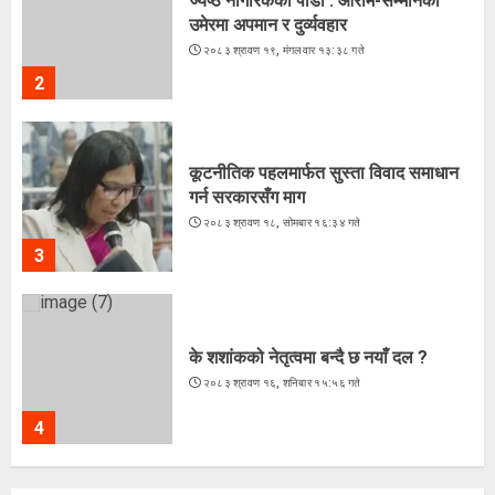
ज्येष्ठ नागरिकका पीडा : आराम-सम्मानको
उमेरमा अपमान र दुर्व्यवहार
२०८३ श्रावण १९, मंगलवार १३:३८ गते
2
कूटनीतिक पहलमार्फत सुस्ता विवाद समाधान
गर्न सरकारसँग माग
२०८३ श्रावण १८, सोमबार १६:३४ गते
3
के शशांकको नेतृत्वमा बन्दै छ नयाँ दल ?
२०८३ श्रावण १६, शनिबार १५:५६ गते
4