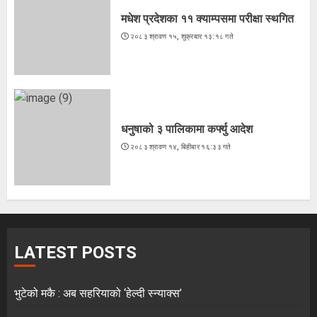
मधेश प्रदेशका ११ क्याम्पसमा परीक्षा स्थगित
२०८३ श्रावण १५, शुक्रबार १३:१८ गते
धनुषाको ३ पालिकामा कर्फ्यु आदेश
२०८३ श्रावण १४, बिहीबार १६:३३ गते
LATEST POSTS
भुटेको मकै : अब सहरियाको ‘हेल्दी स्न्याक्स’