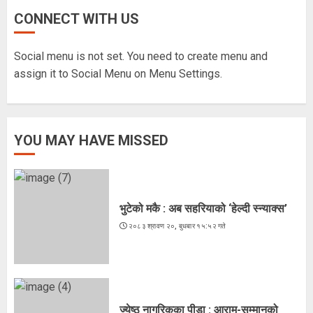
CONNECT WITH US
मधेश प्रदेशका ११ क्याम्पसमा परीक्षा स्थगित
२०८३ श्रावण १५, शुक्रबार १३:१८ गते
Social menu is not set. You need to create menu and
5
assign it to Social Menu on Menu Settings.
भुटेको मकै : अब सहरियाको ‘हेल्दी स्न्याक्स’
YOU MAY HAVE MISSED
२०८३ श्रावण २०, बुधबार १५:५२ गते
1
भुटेको मकै : अब सहरियाको ‘हेल्दी स्न्याक्स’
२०८३ श्रावण २०, बुधबार १५:५२ गते
ज्येष्ठ नागरिकका पीडा : आराम-सम्मानको
उमेरमा अपमान र दुर्व्यवहार
२०८३ श्रावण १९, मंगलवार १३:३८ गते
2
ज्येष्ठ नागरिकका पीडा : आराम-सम्मानको