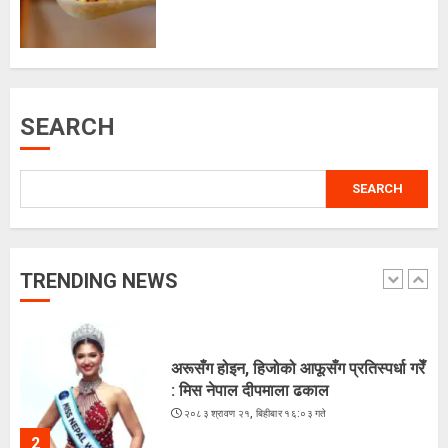
कूटनीतिक पहलमार्फत सुस्ता विवाद समाधान
गर्न सरकारसँग माग
२०८३ श्रावण १८, सोमबार १६:३४ गते
SEARCH
5
SEARCH
भारतद्वारा फिफा-आसियान कपभन्दा
ब्राजिलविरुद्धको मैत्रीपूर्ण खेललाई
प्राथमिकता
२०८३ श्रावण २२, शुक्रबार १२:५१ गते
TRENDING NEWS
1
अरूसँग होइन, हिजोको आफूसँग प्रतिस्पर्धा गरेँ
: मिस नेपाल दीपमाला ढकाल
२०८३ श्रावण २१, बिहीबार १६:०३ गते
2