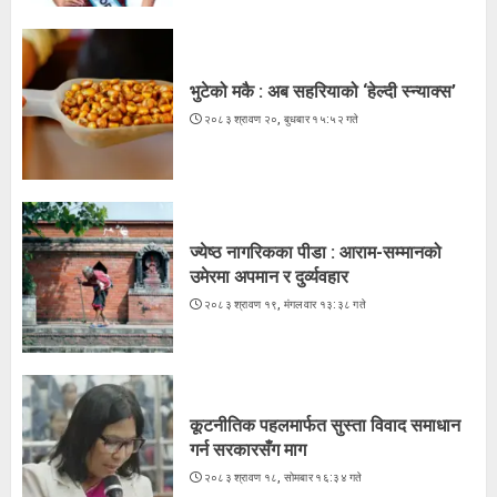
3
भुटेको मकै : अब सहरियाको ‘हेल्दी स्न्याक्स’
२०८३ श्रावण २०, बुधबार १५:५२ गते
ज्येष्ठ नागरिकका पीडा : आराम-सम्मानको
उमेरमा अपमान र दुर्व्यवहार
२०८३ श्रावण १९, मंगलवार १३:३८ गते
कूटनीतिक पहलमार्फत सुस्ता विवाद समाधान
गर्न सरकारसँग माग
२०८३ श्रावण १८, सोमबार १६:३४ गते