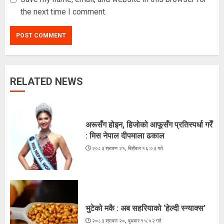
the next time I comment.
RELATED NEWS
भुटेको मकै : अब सहरियाको ‘हेल्दी स्न्याक्स’
२०८३ श्रावण २०, बुधबार १५:५२ गते
अरूसँग होइन, हिजोको आफूसँग प्रतिस्पर्धा गरेँ
3
: मिस नेपाल दीपमाला ढकाल
२०८३ श्रावण २१, बिहीबार १६:०३ गते
ज्येष्ठ नागरिकका पीडा : आराम-सम्मानको
उमेरमा अपमान र दुर्व्यवहार
२०८३ श्रावण १९, मंगलवार १३:३८ गते
भुटेको मकै : अब सहरियाको ‘हेल्दी स्न्याक्स’
4
२०८३ श्रावण २०, बुधबार १५:५२ गते