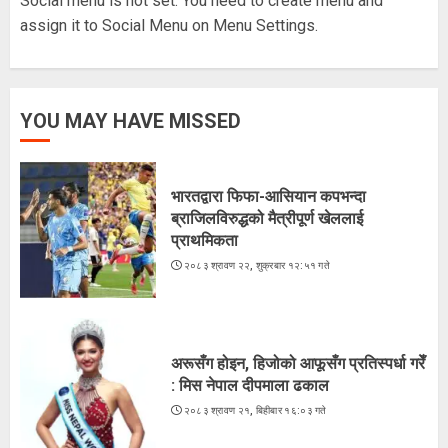
Social menu is not set. You need to create menu and
5
assign it to Social Menu on Menu Settings.
भारतद्वारा फिफा-आसियान कपभन्दा
ब्राजिलविरुद्धको मैत्रीपूर्ण खेललाई
YOU MAY HAVE MISSED
प्राथमिकता
२०८३ श्रावण २२, शुक्रबार १२:५१ गते
1
भारतद्वारा फिफा-आसियान कपभन्दा
ब्राजिलविरुद्धको मैत्रीपूर्ण खेललाई
प्राथमिकता
अरूसँग होइन, हिजोको आफूसँग प्रतिस्पर्धा गरेँ
२०८३ श्रावण २२, शुक्रबार १२:५१ गते
: मिस नेपाल दीपमाला ढकाल
२०८३ श्रावण २१, बिहीबार १६:०३ गते
2
अरूसँग होइन, हिजोको आफूसँग प्रतिस्पर्धा गरेँ
: मिस नेपाल दीपमाला ढकाल
२०८३ श्रावण २१, बिहीबार १६:०३ गते
भुटेको मकै : अब सहरियाको ‘हेल्दी स्न्याक्स’
२०८३ श्रावण २०, बुधबार १५:५२ गते