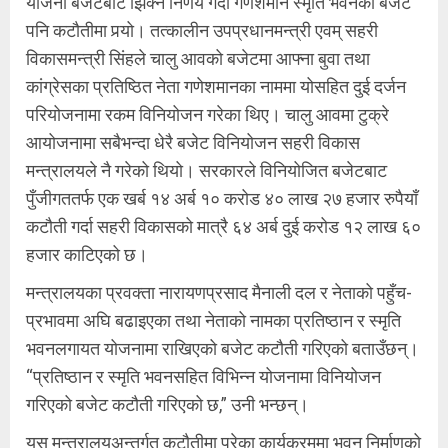
योजना बजेटबाट झिक्ने निर्णय गर्दा गणेशमान स्मृति भवनको बजेट
पनि कटौतीमा पर्‍यो। तत्कालीन उपप्रधानमन्त्री एवम् सहरी
विकासमन्त्री सिंहले चालु आवको बजेटमा आफ्ना बुवा तथा
कांग्रेसका प्रतिष्ठित नेता गणेशमानका नाममा योसहित दुई दर्जन
परियोजनामा रकम विनियोजन गरेका थिए। चालु आवमा टुक्रे
आयोजनामा सबैभन्दा धेरै बजेट विनियोजन सहरी विकास
मन्त्रालयले नै गरेको थियो। सरकारले विनियोजित बजेटबाट
पुँजीगततर्फ एक खर्ब १४ अर्ब १० करोड ४० लाख २७ हजार रुपैयाँ
कटौती गर्दा सहरी विकासको मात्रै ६४ अर्ब दुई करोड १२ लाख ६०
हजार काटिएको छ।
मन्त्रालयका प्रवक्ता नारायणप्रसाद मैनाली दल र नेताको पहुँच-
प्रभावमा अघि बढाइएका तथा नेताको नामका प्रतिष्ठान र स्मृति
भवनलगायत योजनामा राखिएको बजेट कटौती गरिएको बताउँछन्।
“प्रतिष्ठान र स्मृति भवनसहित विभिन्न योजनामा विनियोजन
गरिएको बजेट कटौती गरिएको छ,” उनी भन्छन्।
यस मन्त्रालयअन्तर्गत कटौतीमा परेका कार्यक्रममा भवन निर्माणको