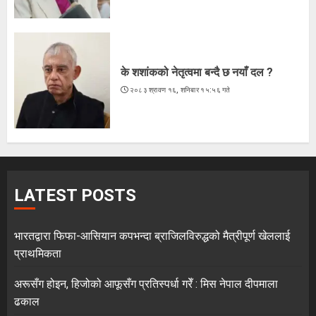
के शशांकको नेतृत्वमा बन्दै छ नयाँ दल ?
२०८३ श्रावण १६, शनिबार १५:५६ गते
LATEST POSTS
भारतद्वारा फिफा-आसियान कपभन्दा ब्राजिलविरुद्धको मैत्रीपूर्ण खेललाई
प्राथमिकता
अरूसँग होइन, हिजोको आफूसँग प्रतिस्पर्धा गरेँ : मिस नेपाल दीपमाला
ढकाल