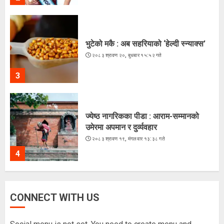
भुटेको मकै : अब सहरियाको ‘हेल्दी स्न्याक्स’
२०८३ श्रावण २०, बुधबार १५:५२ गते
3
ज्येष्ठ नागरिकका पीडा : आराम-सम्मानको
उमेरमा अपमान र दुर्व्यवहार
२०८३ श्रावण १९, मंगलवार १३:३८ गते
4
कूटनीतिक पहलमार्फत सुस्ता विवाद समाधान
CONNECT WITH US
गर्न सरकारसँग माग
२०८३ श्रावण १८, सोमबार १६:३४ गते