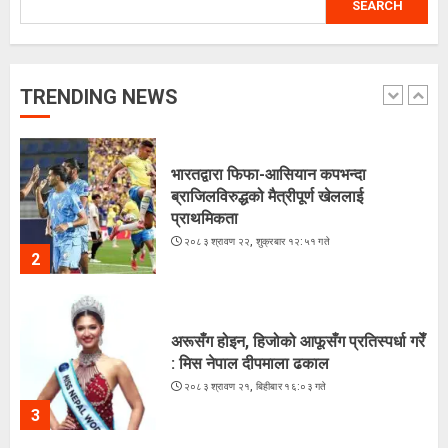
SEARCH
लगातारको सुक्खा पहिरोले तातोपानी भन्सार
असुरक्षित
२०८३ श्रावण २२, शुक्रबार १३:५४ गते
TRENDING NEWS
1
भारतद्वारा फिफा-आसियान कपभन्दा
ब्राजिलविरुद्धको मैत्रीपूर्ण खेललाई
प्राथमिकता
२०८३ श्रावण २२, शुक्रबार १२:५१ गते
2
अरूसँग होइन, हिजोको आफूसँग प्रतिस्पर्धा गरेँ
: मिस नेपाल दीपमाला ढकाल
२०८३ श्रावण २१, बिहीबार १६:०३ गते
3