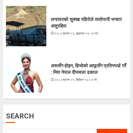
अरूसँग होइन, हिजोको आफूसँग प्रतिस्पर्धा गरेँ
: मिस नेपाल दीपमाला ढकाल
२०८३ श्रावण २१, बिहीबार १६:०३ गते
लगातारको सुक्खा पहिरोले तातोपानी भन्सार
3
असुरक्षित
२०८३ श्रावण २२, शुक्रबार १३:५४ गते
भुटेको मकै : अब सहरियाको ‘हेल्दी स्न्याक्स’
२०८३ श्रावण २०, बुधबार १५:५२ गते
अरूसँग होइन, हिजोको आफूसँग प्रतिस्पर्धा गरेँ
4
: मिस नेपाल दीपमाला ढकाल
२०८३ श्रावण २१, बिहीबार १६:०३ गते
ज्येष्ठ नागरिकका पीडा : आराम-सम्मानको
उमेरमा अपमान र दुर्व्यवहार
२०८३ श्रावण १९, मंगलवार १३:३८ गते
SEARCH
5