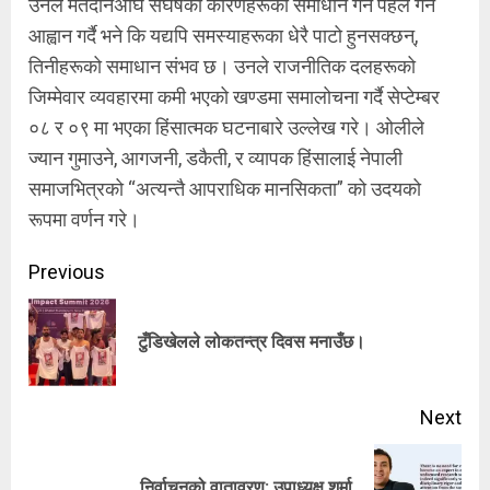
उनले मतदानअघि संघर्षका कारणहरूको समाधान गर्न पहल गर्ने
आह्वान गर्दै भने कि यद्यपि समस्याहरूका धेरै पाटो हुनसक्छन्,
तिनीहरूको समाधान संभव छ। उनले राजनीतिक दलहरूको
जिम्मेवार व्यवहारमा कमी भएको खण्डमा समालोचना गर्दै सेप्टेम्बर
०८ र ०९ मा भएका हिंसात्मक घटनाबारे उल्लेख गरे। ओलीले
ज्यान गुमाउने, आगजनी, डकैती, र व्यापक हिंसालाई नेपाली
समाजभित्रको “अत्यन्तै आपराधिक मानसिकता” को उदयको
रूपमा वर्णन गरे।
Continue
Previous
Reading
Pre
टुँडिखेलले लोकतन्त्र दिवस मनाउँछ।
pos
Next
Next
निर्वाचनको वातावरण: उपाध्यक्ष शर्मा