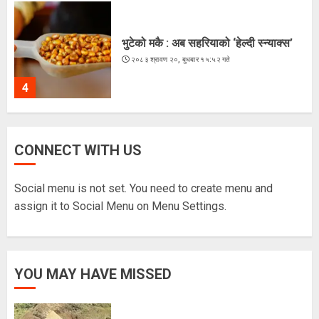
भुटेको मकै : अब सहरियाको ‘हेल्दी स्न्याक्स’
२०८३ श्रावण २०, बुधबार १५:५२ गते
4
ज्येष्ठ नागरिकका पीडा : आराम-सम्मानको
CONNECT WITH US
उमेरमा अपमान र दुर्व्यवहार
२०८३ श्रावण १९, मंगलवार १३:३८ गते
Social menu is not set. You need to create menu and
5
assign it to Social Menu on Menu Settings.
लगातारको सुक्खा पहिरोले तातोपानी भन्सार
YOU MAY HAVE MISSED
असुरक्षित
२०८३ श्रावण २२, शुक्रबार १३:५४ गते
1