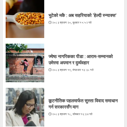
भुटेको मकै : अब सहरियाको ‘हेल्दी स्न्याक्स’
२०८३ श्रावण २०, बुधबार १५:५२ गते
ज्येष्ठ नागरिकका पीडा : आराम-सम्मानको
उमेरमा अपमान र दुर्व्यवहार
२०८३ श्रावण १९, मंगलवार १३:३८ गते
कूटनीतिक पहलमार्फत सुस्ता विवाद समाधान
गर्न सरकारसँग माग
२०८३ श्रावण १८, सोमबार १६:३४ गते