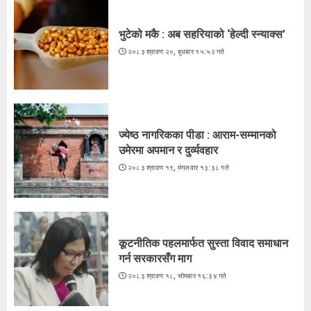
भुटेको मकै : अब सहरियाको ‘हेल्दी स्न्याक्स’
२०८३ श्रावण २०, बुधबार १५:५२ गते
ज्येष्ठ नागरिकका पीडा : आराम-सम्मानको
उमेरमा अपमान र दुर्व्यवहार
२०८३ श्रावण १९, मंगलवार १३:३८ गते
कूटनीतिक पहलमार्फत सुस्ता विवाद समाधान
गर्न सरकारसँग माग
२०८३ श्रावण १८, सोमबार १६:३४ गते