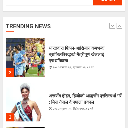
लगातारको सुक्खा पहिरोले तातोपानी भन्सार
असुरक्षित
२०८३ श्रावण २२, शुक्रबार १३:५४ गते
TRENDING NEWS
1
भारतद्वारा फिफा-आसियान कपभन्दा
ब्राजिलविरुद्धको मैत्रीपूर्ण खेललाई
प्राथमिकता
२०८३ श्रावण २२, शुक्रबार १२:५१ गते
2
अरूसँग होइन, हिजोको आफूसँग प्रतिस्पर्धा गरेँ
: मिस नेपाल दीपमाला ढकाल
२०८३ श्रावण २१, बिहीबार १६:०३ गते
3