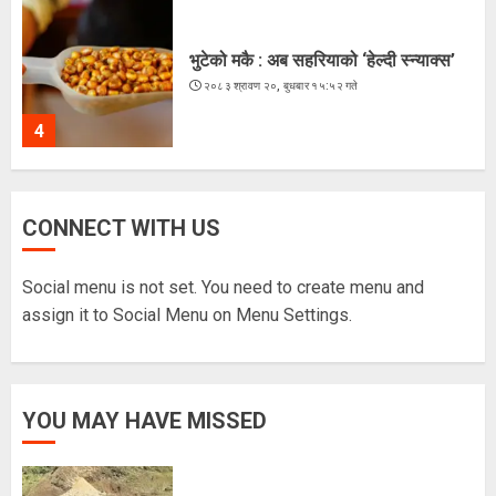
भुटेको मकै : अब सहरियाको ‘हेल्दी स्न्याक्स’
२०८३ श्रावण २०, बुधबार १५:५२ गते
4
ज्येष्ठ नागरिकका पीडा : आराम-सम्मानको
CONNECT WITH US
उमेरमा अपमान र दुर्व्यवहार
२०८३ श्रावण १९, मंगलवार १३:३८ गते
Social menu is not set. You need to create menu and
5
assign it to Social Menu on Menu Settings.
लगातारको सुक्खा पहिरोले तातोपानी भन्सार
YOU MAY HAVE MISSED
असुरक्षित
२०८३ श्रावण २२, शुक्रबार १३:५४ गते
1