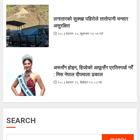
अरूसँग होइन, हिजोको आफूसँग प्रतिस्पर्धा गरेँ
: मिस नेपाल दीपमाला ढकाल
२०८३ श्रावण २१, बिहीबार १६:०३ गते
लगातारको सुक्खा पहिरोले तातोपानी भन्सार
3
असुरक्षित
२०८३ श्रावण २२, शुक्रबार १३:५४ गते
भुटेको मकै : अब सहरियाको ‘हेल्दी स्न्याक्स’
२०८३ श्रावण २०, बुधबार १५:५२ गते
अरूसँग होइन, हिजोको आफूसँग प्रतिस्पर्धा गरेँ
4
: मिस नेपाल दीपमाला ढकाल
२०८३ श्रावण २१, बिहीबार १६:०३ गते
ज्येष्ठ नागरिकका पीडा : आराम-सम्मानको
उमेरमा अपमान र दुर्व्यवहार
२०८३ श्रावण १९, मंगलवार १३:३८ गते
SEARCH
5
SEARCH