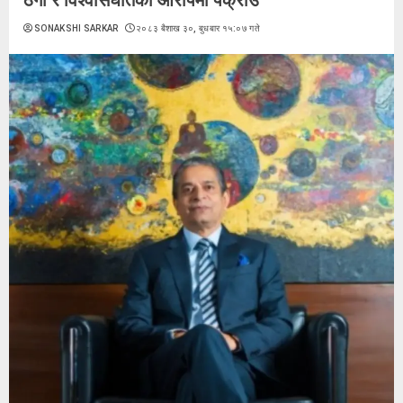
SONAKSHI SARKAR
२०८३ बैशाख ३०, बुधबार १५:०७ गते