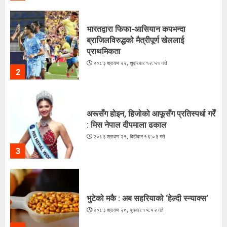
भारतद्वारा फिफा-आसियान कपभन्दा
ब्राजिलविरुद्धको मैत्रीपूर्ण खेललाई
प्राथमिकता
२०८३ श्रावण २२, शुक्रबार १२:५१ गते
2
अरूसँग होइन, हिजोको आफूसँग प्रतिस्पर्धा गरेँ
: मिस नेपाल दीपमाला ढकाल
२०८३ श्रावण २१, बिहीबार १६:०३ गते
3
भुटेको मकै : अब सहरियाको ‘हेल्दी स्न्याक्स’
२०८३ श्रावण २०, बुधबार १५:५२ गते