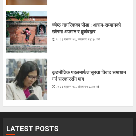
ज्येष्ठ नागरिकका पीडा : आराम-सम्मानको
उमेरमा अपमान र दुर्व्यवहार
२०८३ श्रावण १९, मंगलवार १३:३८ गते
कूटनीतिक पहलमार्फत सुस्ता विवाद समाधान
गर्न सरकारसँग माग
२०८३ श्रावण १८, सोमबार १६:३४ गते
LATEST POSTS