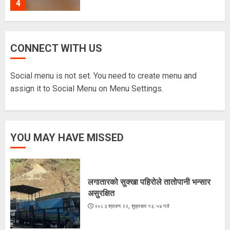
4
ज्येष्ठ नागरिकका पीडा : आराम-सम्मानको
CONNECT WITH US
उमेरमा अपमान र दुर्व्यवहार
२०८३ श्रावण १९, मंगलवार १३:३८ गते
Social menu is not set. You need to create menu and
5
assign it to Social Menu on Menu Settings.
लगातारको सुक्खा पहिरोले तातोपानी भन्सार
YOU MAY HAVE MISSED
असुरक्षित
२०८३ श्रावण २२, शुक्रबार १३:५४ गते
1
लगातारको सुक्खा पहिरोले तातोपानी भन्सार
असुरक्षित
भारतद्वारा फिफा-आसियान कपभन्दा
२०८३ श्रावण २२, शुक्रबार १३:५४ गते
ब्राजिलविरुद्धको मैत्रीपूर्ण खेललाई
प्राथमिकता