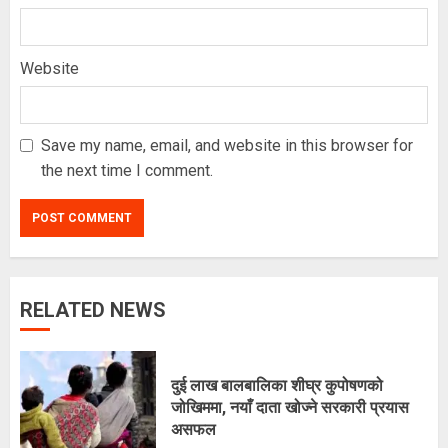
Website
Save my name, email, and website in this browser for
the next time I comment.
RELATED NEWS
अरूसँग होइन, हिजोको आफूसँग प्रतिस्पर्धा गरेँ
: मिस नेपाल दीपमाला ढकाल
दुई लाख बालबालिका शीघ्र कुपोषणको
२०८३ श्रावण २१, बिहीबार १६:०३ गते
जोखिममा, नयाँ दाता खोज्ने सरकारी प्रयास
3
असफल