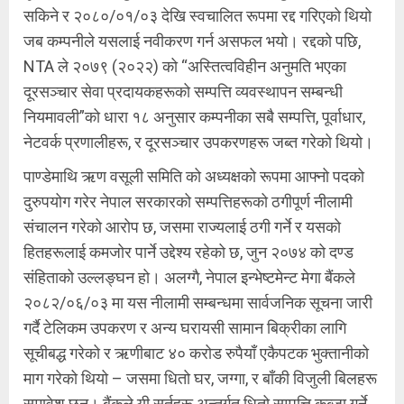
सकिने र २०८०/०१/०३ देखि स्वचालित रूपमा रद्द गरिएको थियो
जब कम्पनीले यसलाई नवीकरण गर्न असफल भयो। रद्दको पछि,
NTA ले २०७९ (२०२२) को “अस्तित्वविहीन अनुमति भएका
दूरसञ्चार सेवा प्रदायकहरूको सम्पत्ति व्यवस्थापन सम्बन्धी
नियमावली”को धारा १८ अनुसार कम्पनीका सबै सम्पत्ति, पूर्वाधार,
नेटवर्क प्रणालीहरू, र दूरसञ्चार उपकरणहरू जब्त गरेको थियो।
पाण्डेमाथि ऋण वसूली समिति को अध्यक्षको रूपमा आफ्नो पदको
दुरुपयोग गरेर नेपाल सरकारको सम्पत्तिहरूको ठगीपूर्ण नीलामी
संचालन गरेको आरोप छ, जसमा राज्यलाई ठगी गर्ने र यसको
हितहरूलाई कमजोर पार्ने उद्देश्य रहेको छ, जुन २०७४ को दण्ड
संहिताको उल्लङ्घन हो। अलग्गै, नेपाल इन्भेष्टमेन्ट मेगा बैंकले
२०८२/०६/०३ मा यस नीलामी सम्बन्धमा सार्वजनिक सूचना जारी
गर्दै टेलिकम उपकरण र अन्य घरायसी सामान बिक्रीका लागि
सूचीबद्ध गरेको र ऋणीबाट ४० करोड रुपैयाँ एकैपटक भुक्तानीको
माग गरेको थियो – जसमा धितो घर, जग्गा, र बाँकी विजुली बिलहरू
समावेश छन्। बैंकले यी सर्तहरू अन्तर्गत धितो सम्पत्ति कब्जा गर्ने