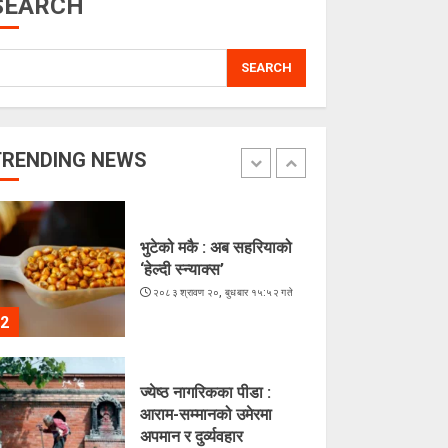
SEARCH
5
SEARCH
अरूसँग होइन, हिजोको
आफूसँग प्रतिस्पर्धा गरेँ : मिस
नेपाल दीपमाला ढकाल
२०८३ श्रावण २१, बिहीबार १६:०३ गते
TRENDING NEWS
1
भुटेको मकै : अब सहरियाको
‘हेल्दी स्न्याक्स’
२०८३ श्रावण २०, बुधबार १५:५२ गते
2
ज्येष्ठ नागरिकका पीडा :
आराम-सम्मानको उमेरमा
अपमान र दुर्व्यवहार