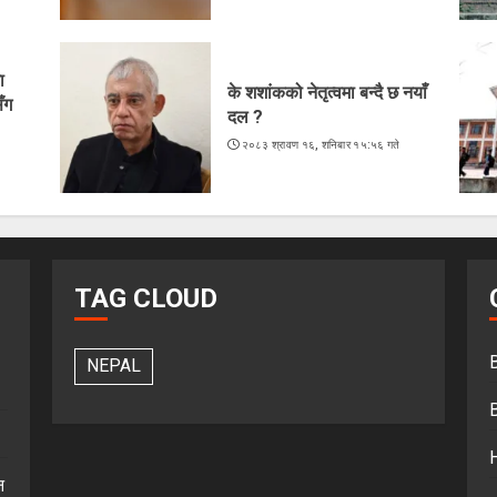
ा
के शशांकको नेतृत्वमा बन्दै छ नयाँ
ँग
दल ?
२०८३ श्रावण १६, शनिबार १५:५६ गते
े
TAG CLOUD
NEPAL
न