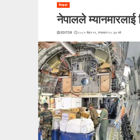
Nepal
नेपालले म्यानमारलाई 
EDITOR
२०८१ चैत्र १९, मंगलवार १२:३७ गते