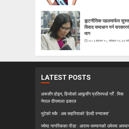
कूटनीतिक पहलमार्फत सुस्त
विवाद समाधान गर्न सरकारस
माग
२०८३ श्रावण १८, सोमबार १६:३४ गत
LATEST POSTS
अरूसँग होइन, हिजोको आफूसँग प्रतिस्पर्धा गरेँ : मिस
नेपाल दीपमाला ढकाल
भुटेको मकै : अब सहरियाको ‘हेल्दी स्न्याक्स’
ज्येष्ठ नागरिकका पीडा : आराम-सम्मानको उमेरमा अपमा