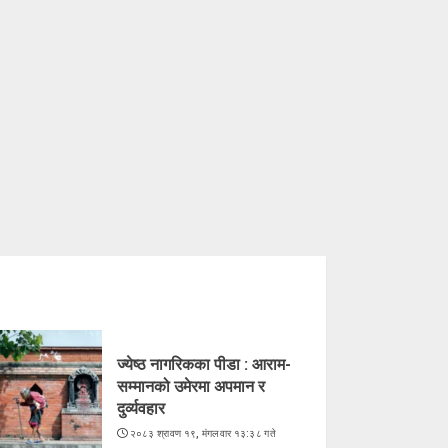
ज्येष्ठ नागरिकका पीडा : आराम-
सम्मानको उमेरमा अपमान र
दुर्व्यवहार
२०८३ श्रावण १९, मंगलवार १३:३८ गते