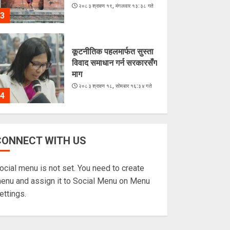
२०८३ श्रावण १९, मंगलवार १३:३८ गते
3
कूटनीतिक पहलमार्फत सुस्ता
विवाद समाधान गर्न सरकारसँग
माग
२०८३ श्रावण १८, सोमबार १६:३४ गते
4
के शशांकको नेतृत्वमा बन्दै छ
CONNECT WITH US
नयाँ दल ?
२०८३ श्रावण १६, शनिबार १५:५६ गते
ocial menu is not set. You need to create
5
enu and assign it to Social Menu on Menu
ettings.
अरूसँग होइन, हिजोको
आफूसँग प्रतिस्पर्धा गरेँ : मिस