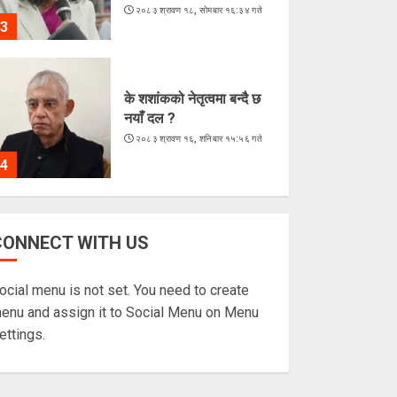
२०८३ श्रावण १८, सोमबार १६:३४ गते
3
के शशांकको नेतृत्वमा बन्दै छ
नयाँ दल ?
२०८३ श्रावण १६, शनिबार १५:५६ गते
4
मधेश प्रदेशका ११ क्याम्पसमा
CONNECT WITH US
परीक्षा स्थगित
२०८३ श्रावण १५, शुक्रबार १३:१८ गते
ocial menu is not set. You need to create
5
enu and assign it to Social Menu on Menu
ettings.
भुटेको मकै : अब सहरियाको
‘हेल्दी स्न्याक्स’