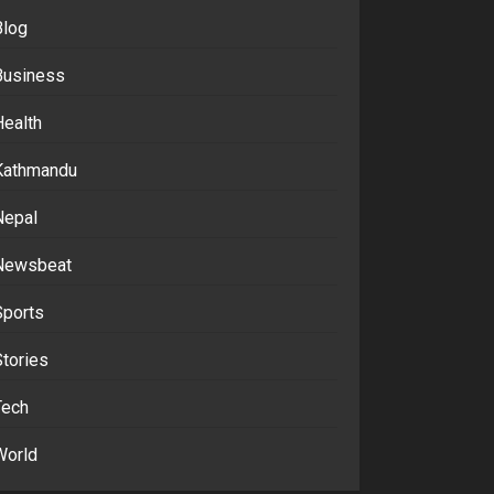
Blog
Business
Health
Kathmandu
Nepal
Newsbeat
Sports
tories
Tech
World