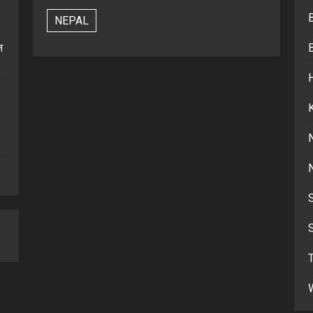
NEPAL
न
S