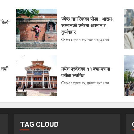
ज्येष्ठ नागरिकका पीडा : आराम-
हेल्दी
सम्मानको उमेरमा अपमान र
दुर्व्यवहार
२०८३ श्रावण १९, मंगलवार १३:३८ गते
 नयाँ
मधेश प्रदेशका ११ क्याम्पसमा
परीक्षा स्थगित
े
२०८३ श्रावण १५, शुक्रबार १३:१८ गते
TAG CLOUD