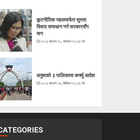
कूटनीतिक पहलमार्फत सुस्ता
विवाद समाधान गर्न सरकारसँग
माग
२०८३ श्रावण १८, सोमबार १६:३४ गते
धनुषाको ३ पालिकामा कर्फ्यु आदेश
२०८३ श्रावण १४, बिहीबार १६:३३ गते
CATEGORIES