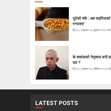
भुटेको मकै : अब सहरियाको ‘
स्न्याक्स’
२०८३ श्रावण २०, बुधबार १५:५२ गते
के शशांकको नेतृत्वमा बन्दै छ
दल ?
२०८३ श्रावण १६, शनिबार १५:५६ गत
LATEST POSTS