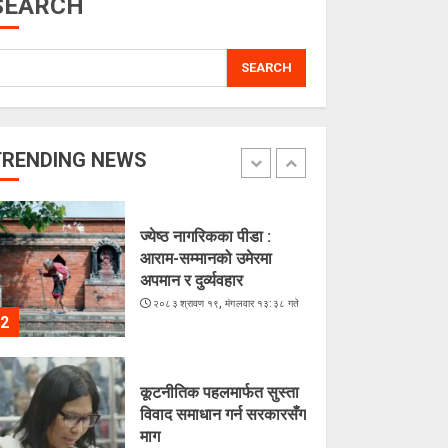
SEARCH
5
SEARCH
भुटेको मकै : अब सहरियाको
‘हेल्दी स्न्याक्स’
२०८३ श्रावण २०, बुधबार १५:५२ गते
TRENDING NEWS
1
ज्येष्ठ नागरिकका पीडा :
आराम-सम्मानको उमेरमा
अपमान र दुर्व्यवहार
२०८३ श्रावण १९, मंगलवार १३:३८ गते
2
कूटनीतिक पहलमार्फत सुस्ता
विवाद समाधान गर्न सरकारसँग
माग