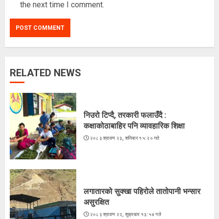
the next time I comment.
RELATED NEWS
लगातारको सुक्खा पहिरोले तातोपानी भन्सार
असुरक्षित
२०८३ श्रावण २२, शुक्रबार १३:५४ गते
निउरो टिप्दै, तरकारी फलाउँदै :
3
कक्षाकोठाबाहिर पनि व्यावहारिक शिक्षा
२०८३ श्रावण २३, शनिबार १५:२० गते
भारतद्वारा फिफा-आसियान कपभन्दा
ब्राजिलविरुद्धको मैत्रीपूर्ण खेललाई
प्राथमिकता
लगातारको सुक्खा पहिरोले तातोपानी भन्सार
२०८३ श्रावण २२, शुक्रबार १२:५१ गते
4
असुरक्षित
२०८३ श्रावण २२, शुक्रबार १३:५४ गते