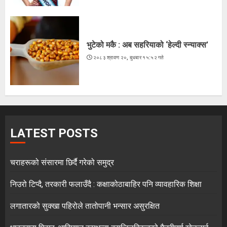
भुटेको मकै : अब सहरियाको ‘हेल्दी स्न्याक्स’
२०८३ श्रावण २०, बुधबार १५:५२ गते
LATEST POSTS
चराहरूको संसारमा छिर्दै गरेको समुद्र
निउरो टिप्दै, तरकारी फलाउँदै : कक्षाकोठाबाहिर पनि व्यावहारिक शिक्षा
लगातारको सुक्खा पहिरोले तातोपानी भन्सार असुरक्षित