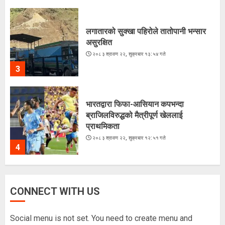
लगातारको सुक्खा पहिरोले तातोपानी भन्सार
असुरक्षित
२०८३ श्रावण २२, शुक्रबार १३:५४ गते
3
भारतद्वारा फिफा-आसियान कपभन्दा
ब्राजिलविरुद्धको मैत्रीपूर्ण खेललाई
प्राथमिकता
२०८३ श्रावण २२, शुक्रबार १२:५१ गते
4
अरूसँग होइन, हिजोको आफूसँग प्रतिस्पर्धा गरेँ
CONNECT WITH US
: मिस नेपाल दीपमाला ढकाल
२०८३ श्रावण २१, बिहीबार १६:०३ गते
Social menu is not set. You need to create menu and