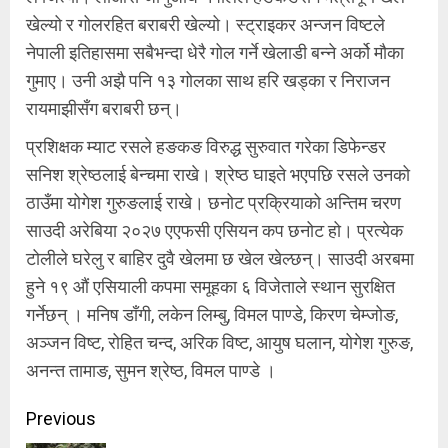
खेल्यो र गोलरहित बराबरी खेल्यो। स्ट्राइकर अन्जन विष्टले
नेपाली इतिहासमा सबैभन्दा धेरै गोल गर्ने खेलाडी बन्ने अर्को मौका
गुमाए। उनी अझै पनि १३ गोलका साथ हरि खड्का र निराजन
रायमाझीसँग बराबरी छन्।
प्रशिक्षक म्याट रसले हङकङ विरुद्ध सुरुवात गरेका डिफेन्डर
सनिश श्रेष्ठलाई बेन्चमा राखे। श्रेष्ठ घाइते भएपछि रसले उनको
ठाउँमा योगेश गुरुङलाई राखे। छनोट प्रक्रियाको अन्तिम चरण
साउदी अरेबिया २०२७ एएफसी एसियन कप छनोट हो। प्रत्येक
टोलीले घरेलु र बाहिर दुवै खेलमा छ खेल खेल्छन्। साउदी अरबमा
हुने १९ औं एसियाली कपमा समूहका ६ विजेताले स्थान सुरक्षित
गर्नेछन् । मनिष डाँगी, लकेन लिम्बु, विमल पाण्डे, किरण चेम्जोङ,
अञ्जन विष्ट, रोहित चन्द, अरिक विष्ट, आयुष घलान, योगेश गुरुङ,
अनन्त तामाङ, सुमन श्रेष्ठ, विमल पाण्डे ।
Continue
Previous