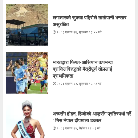
3
लगातारको सुक्खा पहिरोले तातोपानी भन्सार
असुरक्षित
२०८३ श्रावण २२, शुक्रबार १३:५४ गते
भारतद्वारा फिफा-आसियान कपभन्दा
ब्राजिलविरुद्धको मैत्रीपूर्ण खेललाई
प्राथमिकता
२०८३ श्रावण २२, शुक्रबार १२:५१ गते
अरूसँग होइन, हिजोको आफूसँग प्रतिस्पर्धा गरेँ
: मिस नेपाल दीपमाला ढकाल
२०८३ श्रावण २१, बिहीबार १६:०३ गते