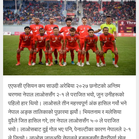
एएफसी एसियन कप साउदी अरेबिया २०२७ छनोटको अन्तिम
चरणमा नेपाल लाओससँग २-१ ले पराजित भयो, जुन उनीहरूको
पहिलो हार थियो। लाओसले तीन महत्त्वपूर्ण अंक हासिल गर्यो भने
नेपाल अङ्क तालिकाको पुछारमा झर्यो। भियतनाम र मलेसिया
दुवैले जित हासिल गरे, तर नेपाल लाओससँग ५-० ले पराजित
भयो। लाओसबाट दुई गोल भए पनि, पेनाल्टीका कारण नेपालले २-१
ले जित्यो। लाओस जानुअघि नेपालले हङकङसँग मैत्रीपूर्ण खेल