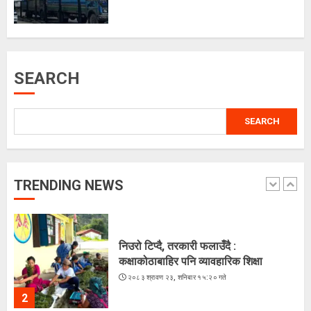
अरूसँग होइन, हिजोको आफूसँग प्रतिस्पर्धा गरेँ
: मिस नेपाल दीपमाला ढकाल
२०८३ श्रावण २१, बिहीबार १६:०३ गते
SEARCH
5
SEARCH
चराहरूको संसारमा छिर्दै गरेको समुद्र
२०८३ श्रावण २३, शनिबार १५:४४ गते
TRENDING NEWS
1
निउरो टिप्दै, तरकारी फलाउँदै :
कक्षाकोठाबाहिर पनि व्यावहारिक शिक्षा
२०८३ श्रावण २३, शनिबार १५:२० गते
2