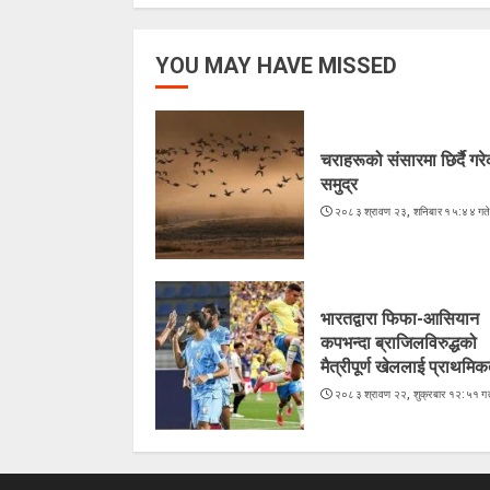
YOU MAY HAVE MISSED
चराहरूको संसारमा छिर्दै गर
समुद्र
२०८३ श्रावण २३, शनिबार १५:४४ गत
भारतद्वारा फिफा-आसियान
कपभन्दा ब्राजिलविरुद्धको
मैत्रीपूर्ण खेललाई प्राथमिक
२०८३ श्रावण २२, शुक्रबार १२:५१ गत