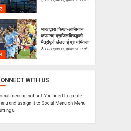
२०८३ श्रावण २२, शुक्रबार १३:५४ गते
3
भारतद्वारा फिफा-आसियान
कपभन्दा ब्राजिलविरुद्धको
मैत्रीपूर्ण खेललाई प्राथमिकता
२०८३ श्रावण २२, शुक्रबार १२:५१ गते
4
अरूसँग होइन, हिजोको
CONNECT WITH US
आफूसँग प्रतिस्पर्धा गरेँ : मिस
नेपाल दीपमाला ढकाल
ocial menu is not set. You need to create
२०८३ श्रावण २१, बिहीबार १६:०३ गते
5
enu and assign it to Social Menu on Menu
ettings.
चराहरूको संसारमा छिर्दै
गरेको समुद्र