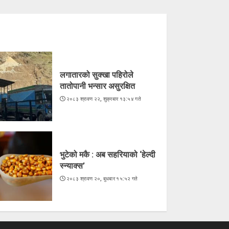
लगातारको सुक्खा पहिरोले
तातोपानी भन्सार असुरक्षित
२०८३ श्रावण २२, शुक्रबार १३:५४ गते
भुटेको मकै : अब सहरियाको ‘हेल्दी
स्न्याक्स’
२०८३ श्रावण २०, बुधबार १५:५२ गते