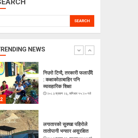
SEARCH
5
SEARCH
चराहरूको संसारमा छिर्दै
गरेको समुद्र
२०८३ श्रावण २३, शनिबार १५:४४ गते
TRENDING NEWS
1
निउरो टिप्दै, तरकारी फलाउँदै
: कक्षाकोठाबाहिर पनि
व्यावहारिक शिक्षा
२०८३ श्रावण २३, शनिबार १५:२० गते
2
लगातारको सुक्खा पहिरोले
तातोपानी भन्सार असुरक्षित