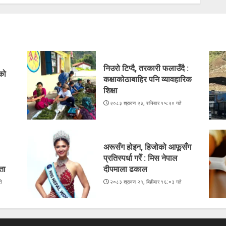
निउरो टिप्दै, तरकारी फलाउँदै :
ेको
कक्षाकोठाबाहिर पनि व्यावहारिक
शिक्षा
े
२०८३ श्रावण २३, शनिबार १५:२० गते
अरूसँग होइन, हिजोको आफूसँग
प्रतिस्पर्धा गरेँ : मिस नेपाल
ता
दीपमाला ढकाल
े
२०८३ श्रावण २१, बिहीबार १६:०३ गते