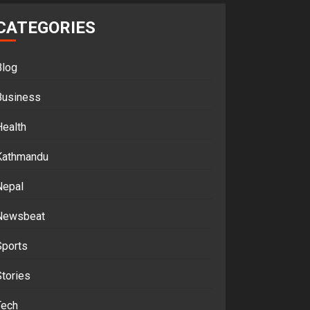
CATEGORIES
Blog
Business
Health
Kathmandu
Nepal
Newsbeat
Sports
tories
Tech