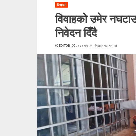
Nepal
विवाहको उमेर नघटाउ
निवेदन दिँदै
EDITOR
२०८१ माघ २९, मंगलवार १३:११ गते