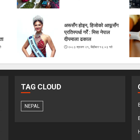
अरूसँग होइन, हिजोको आफूसँग
प्रतिस्पर्धा गरेँ : मिस नेपाल
ता
दीपमाला ढकाल
े
२०८३ श्रावण २१, बिहीबार १६:०३ गते
TAG CLOUD
NEPAL