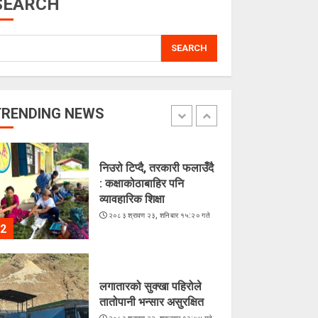
SEARCH
5
SEARCH
चराहरूको संसारमा छिर्दै
गरेको समुद्र
२०८३ श्रावण २३, शनिबार १५:४४ गते
TRENDING NEWS
1
निउरो टिप्दै, तरकारी फलाउँदै
: कक्षाकोठाबाहिर पनि
व्यावहारिक शिक्षा
२०८३ श्रावण २३, शनिबार १५:२० गते
2
लगातारको सुक्खा पहिरोले
तातोपानी भन्सार असुरक्षित