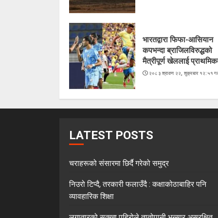
भारतद्वारा फिफा-आसियान
कपभन्दा ब्राजिलविरुद्धको
मैत्रीपूर्ण खेललाई प्राथमिक
२०८३ श्रावण २२, शुक्रबार १२:५१ गत
LATEST POSTS
चराहरूको संसारमा छिर्दै गरेको समुद्र
निउरो टिप्दै, तरकारी फलाउँदै : कक्षाकोठाबाहिर पनि
व्यावहारिक शिक्षा
लगातारको सुक्खा पहिरोले तातोपानी भन्सार असुरक्षित