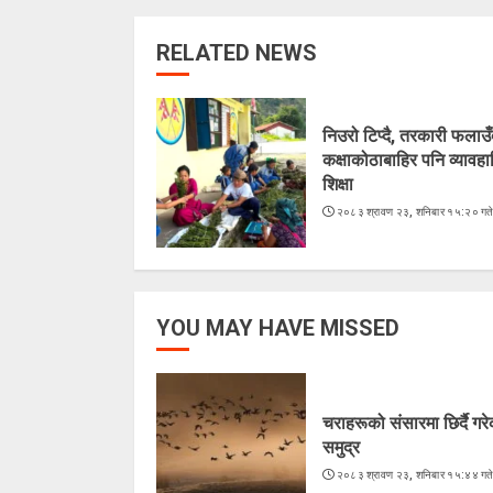
RELATED NEWS
निउरो टिप्दै, तरकारी फलाउँद
कक्षाकोठाबाहिर पनि व्यावह
शिक्षा
२०८३ श्रावण २३, शनिबार १५:२० गत
YOU MAY HAVE MISSED
चराहरूको संसारमा छिर्दै गर
समुद्र
२०८३ श्रावण २३, शनिबार १५:४४ गत