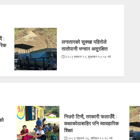
ै :
लगातारको सुक्खा पहिरोले
ारिक
तातोपानी भन्सार असुरक्षित
२०८३ श्रावण २२, शुक्रबार १३:५४ गते
े
निउरो टिप्दै, तरकारी फलाउँदै :
ेको
कक्षाकोठाबाहिर पनि व्यावहारिक
शिक्षा
े
२०८३ श्रावण २३, शनिबार १५:२० गते