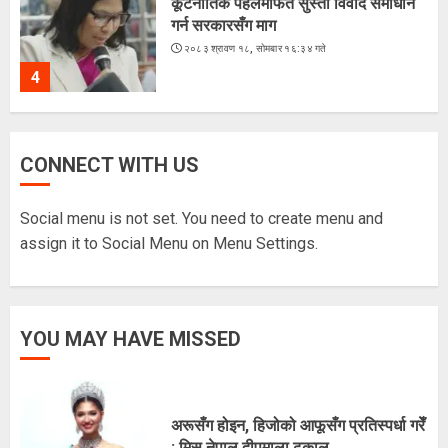
कूटनीतिक पहलमार्फत सुस्ता विवाद समाधान
गर्न सरकारसँग माग
२०८३ श्रावण १८, सोमबार १६:३४ गते
4
CONNECT WITH US
के शशांकको नेतृत्वमा बन्दै छ नयाँ दल ?
२०८३ श्रावण १६, शनिबार १५:५६ गते
Social menu is not set. You need to create menu and
5
assign it to Social Menu on Menu Settings.
अरूसँग होइन, हिजोको आफूसँग प्रतिस्पर्धा गरेँ
YOU MAY HAVE MISSED
: मिस नेपाल दीपमाला ढकाल
२०८३ श्रावण २१, बिहीबार १६:०३ गते
1
अरूसँग होइन, हिजोको आफूसँग प्रतिस्पर्धा गरेँ
: मिस नेपाल दीपमाला ढकाल