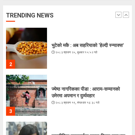
: मिस नेपाल दीपमाला ढकाल
२०८३ श्रावण २१, बिहीबार १६:०३ गते
TRENDING NEWS
1
भुटेको मकै : अब सहरियाको ‘हेल्दी स्न्याक्स’
२०८३ श्रावण २०, बुधबार १५:५२ गते
2
ज्येष्ठ नागरिकका पीडा : आराम-सम्मानको
उमेरमा अपमान र दुर्व्यवहार
२०८३ श्रावण १९, मंगलवार १३:३८ गते
3