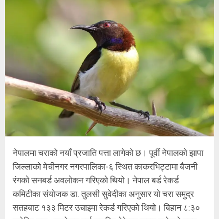
नेपालमा चराको नयाँ प्रजाति पत्ता लागेको छ। पूर्वी नेपालको झापा
जिल्लाको मेचीनगर नगरपालिका-६ स्थित काकरभिट्टामा बैजनी
रंगको सनबर्ड अवलोकन गरिएको थियो। नेपाल बर्ड रेकर्ड
कमिटीका संयोजक डा. तुलसी सुवेदीका अनुसार यो चरा समुद्र
सतहबाट १३३ मिटर उचाइमा रेकर्ड गरिएको थियो। बिहान ८:३०