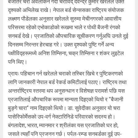
बजेतिर चरा अवलोकन गर्दा चराविद् देवेन्द्र कुमार खरेलले उक्त
दृश्यको अभिलेख राखे। नेपाल बर्ड सेन्ससका राष्ट्रिय संयोजक
लक्ष्मण पौडेलका अनुसार खरेलले सुरुमा मेचीनगरको आवासीय
परिसरमा रहेको एभोकाडोको रूखमा भाले र पोथी बैजनी रंगको
सनबर्ड देखे। प्रजातिको औपचारिक सूचीकरण गर्नुअघि उनले दुई
दिनसम्म निरन्तर हेरचाह गरे। उक्त दृश्यको पुष्टि गर्ने अन्य
पक्षीविद्हरूमध्ये अनिश तिम्सिना, चक्र तिम्सिना र शंकर लुइटेल
पनि थिए।
प्रायः पहिचान गर्न खरेलले चराको तस्बिर खिचे र पुष्टिकरणको
लागि जानकारी नेपाल बर्ड रेकर्ड कमिटीलाई पठाए। राष्ट्रिय तथा
अन्तर्राष्ट्रिय स्तरमा थप अनुसन्धान र विशेषज्ञ परामर्श पछि यस
प्रजातिलाई औपचारिक रूपमा मान्यता दिइएको थियो र “बैजानी
बुङ्गे चारा” नाम दिइएको थियो। डा. सुवेदीका अनुसार यो चरा
पासेरिफोर्मेसको उप-वर्ग नेक्टारिनिडे परिवारको सदस्य हो।
बंगलादेश, भारत, म्यानमार र श्रीलंका यस प्रजातिको घर हो,
जसले त्यहाँ पनि प्रजनन गर्छ। पर्पल-रम्प्ड सनबर्डका दुई उप-