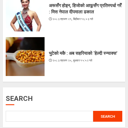
२०८३ श्रावण १९, मंगलवार १३:३८ गते
अरूसँग होइन, हिजोको आफूसँग प्रतिस्पर्धा गरेँ
3
: मिस नेपाल दीपमाला ढकाल
२०८३ श्रावण २१, बिहीबार १६:०३ गते
कूटनीतिक पहलमार्फत सुस्ता विवाद समाधान
गर्न सरकारसँग माग
२०८३ श्रावण १८, सोमबार १६:३४ गते
भुटेको मकै : अब सहरियाको ‘हेल्दी स्न्याक्स’
4
२०८३ श्रावण २०, बुधबार १५:५२ गते
के शशांकको नेतृत्वमा बन्दै छ नयाँ दल ?
२०८३ श्रावण १६, शनिबार १५:५६ गते
SEARCH
5
SEARCH
अरूसँग होइन, हिजोको आफूसँग प्रतिस्पर्धा गरेँ