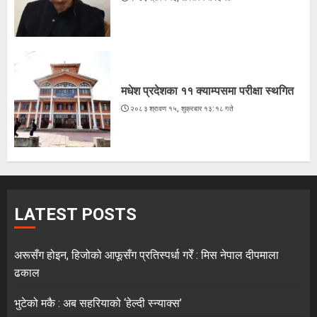
मधेश प्रदेशका ११ क्याम्पसमा परीक्षा स्थगित
२०८३ श्रावण १५, शुक्रबार १३:१८ गते
LATEST POSTS
अरूसँग होइन, हिजोको आफूसँग प्रतिस्पर्धा गरेँ : मिस नेपाल दीपमाला
ढकाल
भुटेको मकै : अब सहरियाको ‘हेल्दी स्न्याक्स’