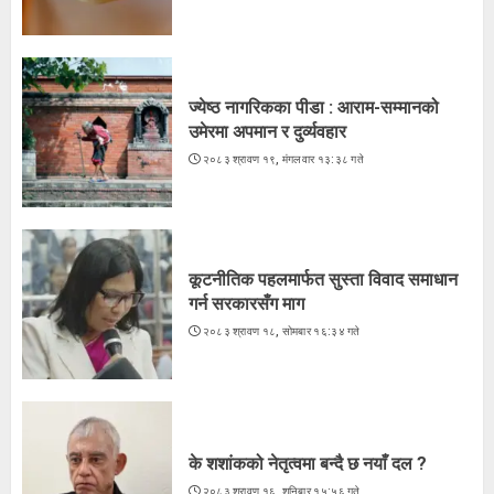
उमेरमा अपमान र दुर्व्यवहार
२०८३ श्रावण १९, मंगलवार १३:३८ गते
3
ज्येष्ठ नागरिकका पीडा : आराम-सम्मानको
उमेरमा अपमान र दुर्व्यवहार
२०८३ श्रावण १९, मंगलवार १३:३८ गते
कूटनीतिक पहलमार्फत सुस्ता विवाद समाधान
गर्न सरकारसँग माग
२०८३ श्रावण १८, सोमबार १६:३४ गते
के शशांकको नेतृत्वमा बन्दै छ नयाँ दल ?
२०८३ श्रावण १६, शनिबार १५:५६ गते