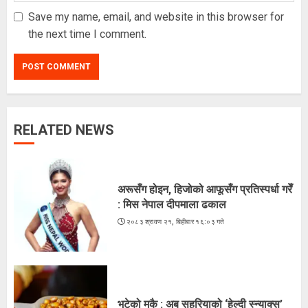
Save my name, email, and website in this browser for
the next time I comment.
RELATED NEWS
ज्येष्ठ नागरिकका पीडा : आराम-सम्मानको
उमेरमा अपमान र दुर्व्यवहार
२०८३ श्रावण १९, मंगलवार १३:३८ गते
अरूसँग होइन, हिजोको आफूसँग प्रतिस्पर्धा गरेँ
3
: मिस नेपाल दीपमाला ढकाल
२०८३ श्रावण २१, बिहीबार १६:०३ गते
कूटनीतिक पहलमार्फत सुस्ता विवाद समाधान
गर्न सरकारसँग माग
२०८३ श्रावण १८, सोमबार १६:३४ गते
भुटेको मकै : अब सहरियाको ‘हेल्दी स्न्याक्स’