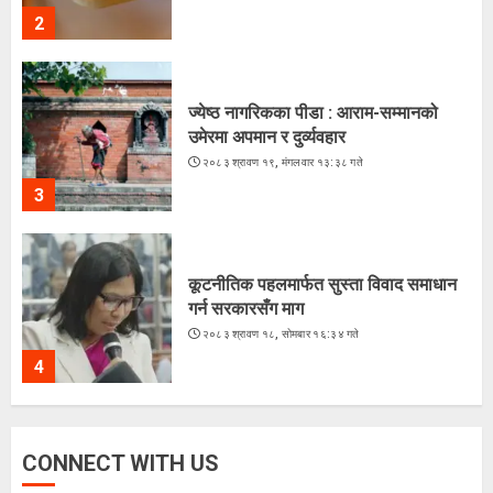
2
ज्येष्ठ नागरिकका पीडा : आराम-सम्मानको
उमेरमा अपमान र दुर्व्यवहार
२०८३ श्रावण १९, मंगलवार १३:३८ गते
3
कूटनीतिक पहलमार्फत सुस्ता विवाद समाधान
गर्न सरकारसँग माग
२०८३ श्रावण १८, सोमबार १६:३४ गते
4
CONNECT WITH US
के शशांकको नेतृत्वमा बन्दै छ नयाँ दल ?