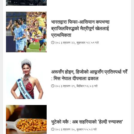
भारतद्वारा फिफा-आसियान कपभन्दा
ब्राजिलविरुद्धको मैत्रीपूर्ण खेललाई
प्राथमिकता
२०८३ श्रावण २२, शुक्रबार १२:५१ गते
अरूसँग होइन, हिजोको आफूसँग प्रतिस्पर्धा गरेँ
: मिस नेपाल दीपमाला ढकाल
२०८३ श्रावण २१, बिहीबार १६:०३ गते
भुटेको मकै : अब सहरियाको ‘हेल्दी स्न्याक्स’
२०८३ श्रावण २०, बुधबार १५:५२ गते