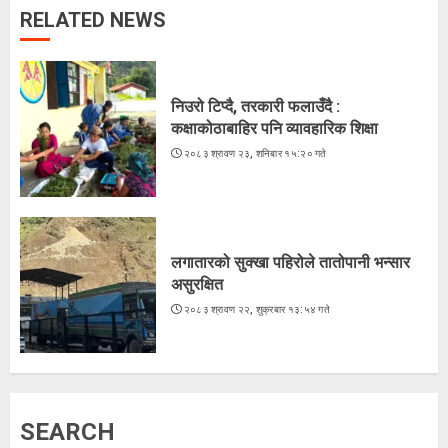
RELATED NEWS
लगातारको सुक्खा पहिरोले तातोपानी भन्सार
असुरक्षित
२०८३ श्रावण २२, शुक्रबार १३:५४ गते
निउरो टिप्दै, तरकारी फलाउँदै :
3
कक्षाकोठाबाहिर पनि व्यावहारिक शिक्षा
२०८३ श्रावण २३, शनिबार १५:२० गते
भारतद्वारा फिफा-आसियान कपभन्दा
ब्राजिलविरुद्धको मैत्रीपूर्ण खेललाई
प्राथमिकता
लगातारको सुक्खा पहिरोले तातोपानी भन्सार
२०८३ श्रावण २२, शुक्रबार १२:५१ गते
4
असुरक्षित
२०८३ श्रावण २२, शुक्रबार १३:५४ गते
अरूसँग होइन, हिजोको आफूसँग प्रतिस्पर्धा गरेँ
: मिस नेपाल दीपमाला ढकाल
२०८३ श्रावण २१, बिहीबार १६:०३ गते
SEARCH
5