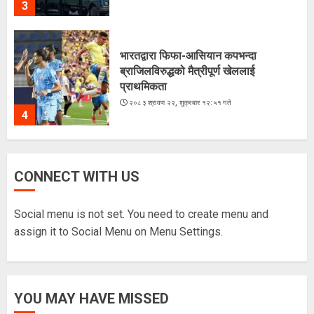
3
भारतद्वारा फिफा-आसियान कपभन्दा
ब्राजिलविरुद्धको मैत्रीपूर्ण खेललाई
प्राथमिकता
२०८३ श्रावण २२, शुक्रबार १२:५१ गते
4
अरूसँग होइन, हिजोको आफूसँग प्रतिस्पर्धा गरेँ
CONNECT WITH US
: मिस नेपाल दीपमाला ढकाल
२०८३ श्रावण २१, बिहीबार १६:०३ गते
Social menu is not set. You need to create menu and
5
assign it to Social Menu on Menu Settings.
चराहरूको संसारमा छिर्दै गरेको समुद्र
YOU MAY HAVE MISSED
२०८३ श्रावण २३, शनिबार १५:४४ गते