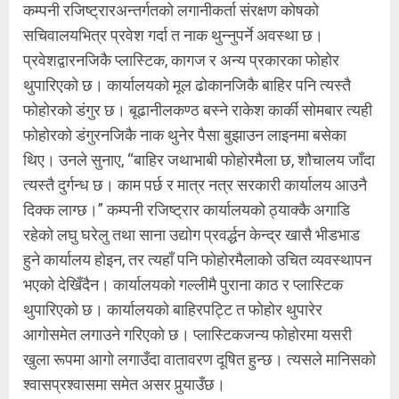
कम्पनी रजिष्ट्रारअन्तर्गतको लगानीकर्ता संरक्षण कोषको
सचिवालयभित्र प्रवेश गर्दा त नाक थुन्नुपर्ने अवस्था छ।
प्रवेशद्वारनजिकै प्लास्टिक, कागज र अन्य प्रकारका फोहोर
थुपारिएको छ। कार्यालयको मूल ढोकानजिकै बाहिर पनि त्यस्तै
फोहोरको डंगुर छ। बूढानीलकण्ठ बस्ने राकेश कार्की सोमबार त्यही
फोहोरको डंगुरनजिकै नाक थुनेर पैसा बुझाउन लाइनमा बसेका
थिए। उनले सुनाए, “बाहिर जथाभाबी फोहोरमैला छ, शौचालय जाँदा
त्यस्तै दुर्गन्ध छ। काम पर्छ र मात्र नत्र सरकारी कार्यालय आउनै
दिक्क लाग्छ।” कम्पनी रजिष्ट्रार कार्यालयको ठ्याक्कै अगाडि
रहेको लघु घरेलु तथा साना उद्योग प्रवर्द्धन केन्द्र खासै भीडभाड
हुने कार्यालय होइन, तर त्यहाँ पनि फोहोरमैलाको उचित व्यवस्थापन
भएको देखिँदैन। कार्यालयको गल्लीमै पुराना काठ र प्लास्टिक
थुपारिएको छ। कार्यालयको बाहिरपट्टि त फोहोर थुपारेर
आगोसमेत लगाउने गरिएको छ। प्लास्टिकजन्य फोहोरमा यसरी
खुला रूपमा आगो लगाउँदा वातावरण दूषित हुन्छ। त्यसले मानिसको
श्वासप्रश्वासमा समेत असर पुर्‍याउँछ।