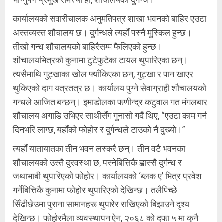
कार्यालयको सवारीचालक अनुमतिपत्र शाखा भवनको बाहिर एउटा
अस्तव्यस्त शौचालय छ। दुर्गन्धले त्यहाँ पस्नै मुस्किल हुन्छ।
तीखो गन्ध शौचालयको बाहिरैसम्म फैलिएको हुन्छ।
शौचालयभित्रको कुनामा टुटेफुटेका टायल थुपारिएका छन्।
त्यसैमाथि गुट्खाका खोल फ्याँकिएका छन्, गुट्खा र पान खाएर
थुकिएको दाग यत्रतत्र छ। कार्यालय पुग्ने सेवाग्राही शौचालयको
गन्धले आजित बन्छन्। इमाडोलका फणीन्द्र कटुवाल गत मंगलबार
शौचालय अगाडि उभिएर साथीसँग गुनासो गर्दै थिए, “एउटा काम गर्न
दिनभरि लाग्छ, यहाँको फोहोर र दुर्गन्धले टाउको नै दुख्यो।”
त्यहाँ यातायातका तीन भवन लस्करै छन्। तीन वटै भवनका
शौचालयको उस्तै दुरवस्था छ, पस्नेबित्तिकै ह्वास्सै दुर्गन्ध र
जथाभाबी थुपारिएको फोहोर। कार्यालयको ‘ब्लक ए’ भित्र प्रवेश
गर्नेबित्तिकै कुनामा फोहोर थुपारिएको देखिन्छ। तलैपिच्छे
सिँढीछेउमा पुराना सामानहरू थुपारेर राखिएको बिझाउने दृश्य
देखिन्छ। फोहोरमैला व्यवस्थापन ऐन, २०६८ को दफा ५ मा कुनै