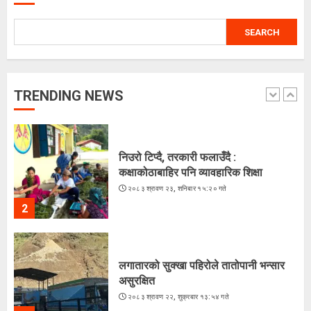
SEARCH
चराहरूको संसारमा छिर्दै गरेको समुद्र
२०८३ श्रावण २३, शनिबार १५:४४ गते
TRENDING NEWS
1
निउरो टिप्दै, तरकारी फलाउँदै :
कक्षाकोठाबाहिर पनि व्यावहारिक शिक्षा
२०८३ श्रावण २३, शनिबार १५:२० गते
2
लगातारको सुक्खा पहिरोले तातोपानी भन्सार
असुरक्षित
२०८३ श्रावण २२, शुक्रबार १३:५४ गते