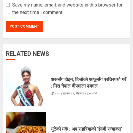
Save my name, email, and website in this browser for
the next time I comment.
RELATED NEWS
ज्येष्ठ नागरिकका पीडा : आराम-सम्मानको
उमेरमा अपमान र दुर्व्यवहार
२०८३ श्रावण १९, मंगलवार १३:३८ गते
अरूसँग होइन, हिजोको आफूसँग प्रतिस्पर्धा गरेँ
3
: मिस नेपाल दीपमाला ढकाल
२०८३ श्रावण २१, बिहीबार १६:०३ गते
कूटनीतिक पहलमार्फत सुस्ता विवाद समाधान
गर्न सरकारसँग माग
२०८३ श्रावण १८, सोमबार १६:३४ गते
भुटेको मकै : अब सहरियाको ‘हेल्दी स्न्याक्स’
4