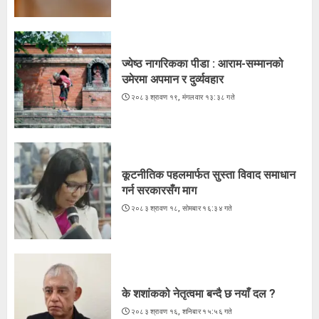
उमेरमा अपमान र दुर्व्यवहार
२०८३ श्रावण १९, मंगलवार १३:३८ गते
3
ज्येष्ठ नागरिकका पीडा : आराम-सम्मानको
उमेरमा अपमान र दुर्व्यवहार
२०८३ श्रावण १९, मंगलवार १३:३८ गते
कूटनीतिक पहलमार्फत सुस्ता विवाद समाधान
गर्न सरकारसँग माग
२०८३ श्रावण १८, सोमबार १६:३४ गते
के शशांकको नेतृत्वमा बन्दै छ नयाँ दल ?
२०८३ श्रावण १६, शनिबार १५:५६ गते