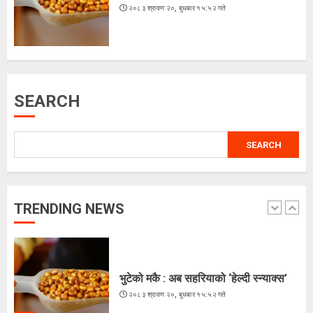
२०८३ श्रावण २०, बुधबार १५:५२ गते
के शशांकको नेतृत्वमा बन्दै छ नयाँ दल ?
२०८३ श्रावण १६, शनिबार १५:५६ गते
SEARCH
5
SEARCH
अरूसँग होइन, हिजोको आफूसँग प्रतिस्पर्धा गरेँ
: मिस नेपाल दीपमाला ढकाल
२०८३ श्रावण २१, बिहीबार १६:०३ गते
TRENDING NEWS
1
भुटेको मकै : अब सहरियाको ‘हेल्दी स्न्याक्स’
२०८३ श्रावण २०, बुधबार १५:५२ गते