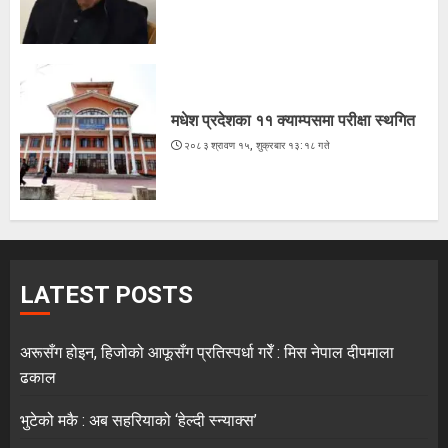
मधेश प्रदेशका ११ क्याम्पसमा परीक्षा स्थगित
२०८३ श्रावण १५, शुक्रबार १३:१८ गते
LATEST POSTS
अरूसँग होइन, हिजोको आफूसँग प्रतिस्पर्धा गरेँ : मिस नेपाल दीपमाला
ढकाल
भुटेको मकै : अब सहरियाको ‘हेल्दी स्न्याक्स’