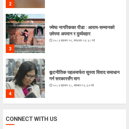
2
ज्येष्ठ नागरिकका पीडा : आराम-सम्मानको
उमेरमा अपमान र दुर्व्यवहार
२०८३ श्रावण १९, मंगलवार १३:३८ गते
3
कूटनीतिक पहलमार्फत सुस्ता विवाद समाधान
गर्न सरकारसँग माग
२०८३ श्रावण १८, सोमबार १६:३४ गते
4
CONNECT WITH US
के शशांकको नेतृत्वमा बन्दै छ नयाँ दल ?
२०८३ श्रावण १६, शनिबार १५:५६ गते