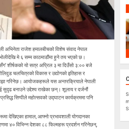
ेपाली अभिनेता राजेश हमालबीचको विशेष संवाद नेपाल
 भोलीदेखि मे ६ सम्म काठमाडौंमा हुने तय भएको छ।
लसँग’ शीर्षकको यो सत्र अप्रिल ३ मा दिउँसो ३:०० बजे
र बोलिवुड चलचित्रको विकास र उद्योगको इतिहास र
 साझा गरिनेछ। आयोजकहरूले यस अन्तरक्रियाले नेपाली
सुदृढ बनाउने उद्देश्य राखेका छन्। शूलाय र दर्जनौं
S
प्रसिद्ध सिप्पीले महोत्सवको उद्घाटन कार्यक्रममा पनि
m
S
हरूमा देखिएका हामाल, आफ्नो प्रभावशाली योगदानका
रणमा ४० विभिन्न देशका ८८ फिल्महरू प्रदर्शन गरिनेछन्,