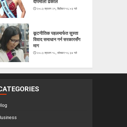
दीपमाला ढकाल
२०८३ श्रावण २१, बिहीबार १६:०३ गते
कूटनीतिक पहलमार्फत सुस्ता
विवाद समाधान गर्न सरकारसँग
माग
२०८३ श्रावण १८, सोमबार १६:३४ गते
CATEGORIES
Blog
Business