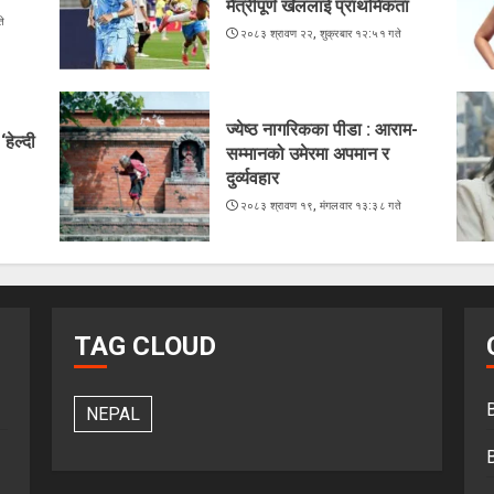
मैत्रीपूर्ण खेललाई प्राथमिकता
े
२०८३ श्रावण २२, शुक्रबार १२:५१ गते
ज्येष्ठ नागरिकका पीडा : आराम-
हेल्दी
सम्मानको उमेरमा अपमान र
दुर्व्यवहार
२०८३ श्रावण १९, मंगलवार १३:३८ गते
TAG CLOUD
NEPAL