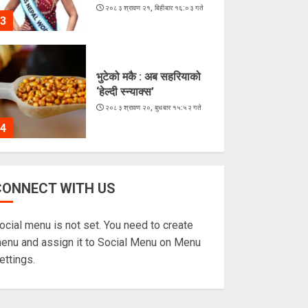
२०८३ श्रावण २१, बिहीबार १६:०३ गते
3
भुटेको मकै : अब सहरियाको
‘हेल्दी स्न्याक्स’
२०८३ श्रावण २०, बुधबार १५:५२ गते
4
ज्येष्ठ नागरिकका पीडा :
CONNECT WITH US
आराम-सम्मानको उमेरमा
अपमान र दुर्व्यवहार
ocial menu is not set. You need to create
२०८३ श्रावण १९, मंगलवार १३:३८ गते
5
enu and assign it to Social Menu on Menu
ettings.
लगातारको सुक्खा पहिरोले
तातोपानी भन्सार असुरक्षित