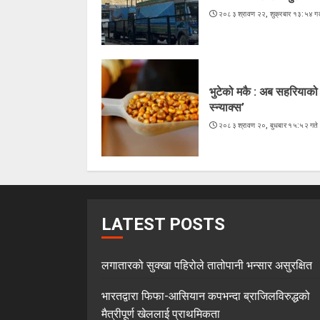
२०८३ श्रावण २२, शुक्रबार १३:५४ गत
भुटेको मकै : अब सहरियाको ‘
स्न्याक्स’
२०८३ श्रावण २०, बुधबार १५:५२ गते
LATEST POSTS
लगातारको सुक्खा पहिरोले तातोपानी भन्सार असुरक्षित
भारतद्वारा फिफा-आसियान कपभन्दा ब्राजिलविरुद्धको
मैत्रीपूर्ण खेललाई प्राथमिकता