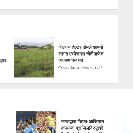
चितवन शेल्टर होमले आफ्नो
लागत एस्पेरागस खेतीमार्फत
ुझाव
व्यवस्थापन गर्छ
२०८२ चैत्र ३०, सोमबार १४:०६ गते
भारतद्वारा फिफा-आसियान
कपभन्दा ब्राजिलविरुद्धको