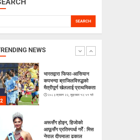
SEARCH
5
SEARCH
लगातारको सुक्खा पहिरोले
तातोपानी भन्सार असुरक्षित
२०८३ श्रावण २२, शुक्रबार १३:५४ गते
TRENDING NEWS
1
भारतद्वारा फिफा-आसियान
कपभन्दा ब्राजिलविरुद्धको
मैत्रीपूर्ण खेललाई प्राथमिकता
२०८३ श्रावण २२, शुक्रबार १२:५१ गते
2
अरूसँग होइन, हिजोको
आफूसँग प्रतिस्पर्धा गरेँ : मिस
नेपाल दीपमाला ढकाल