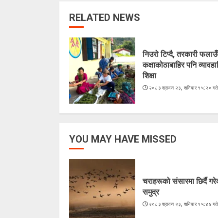
RELATED NEWS
निउरो टिप्दै, तरकारी फलाउँद
कक्षाकोठाबाहिर पनि व्यावह
शिक्षा
२०८३ श्रावण २३, शनिबार १५:२० गत
YOU MAY HAVE MISSED
चराहरूको संसारमा छिर्दै गर
समुद्र
२०८३ श्रावण २३, शनिबार १५:४४ गत