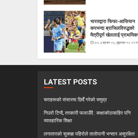
भारतद्वारा फिफा-आसियान
कपभन्दा ब्राजिलविरुद्धको
मैत्रीपूर्ण खेललाई प्राथमिक
२०८३ श्रावण २२, शुक्रबार १२:५१ गत
LATEST POSTS
चराहरूको संसारमा छिर्दै गरेको समुद्र
निउरो टिप्दै, तरकारी फलाउँदै : कक्षाकोठाबाहिर पनि
व्यावहारिक शिक्षा
लगातारको सुक्खा पहिरोले तातोपानी भन्सार असुरक्षित