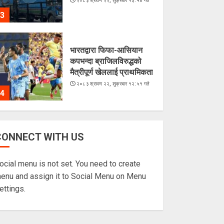
२०८३ श्रावण २२, शुक्रबार १३:५४ गते
3
भारतद्वारा फिफा-आसियान
कपभन्दा ब्राजिलविरुद्धको
मैत्रीपूर्ण खेललाई प्राथमिकता
२०८३ श्रावण २२, शुक्रबार १२:५१ गते
4
अरूसँग होइन, हिजोको
CONNECT WITH US
आफूसँग प्रतिस्पर्धा गरेँ : मिस
नेपाल दीपमाला ढकाल
ocial menu is not set. You need to create
२०८३ श्रावण २१, बिहीबार १६:०३ गते
5
enu and assign it to Social Menu on Menu
ettings.
चराहरूको संसारमा छिर्दै
गरेको समुद्र