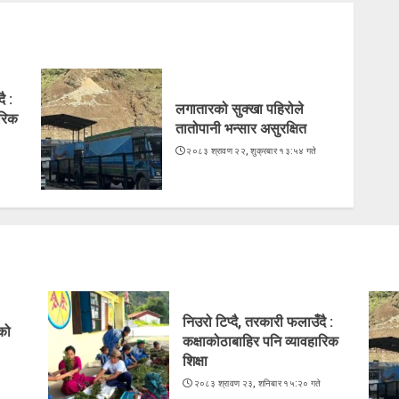
ै :
लगातारको सुक्खा पहिरोले
ारिक
तातोपानी भन्सार असुरक्षित
२०८३ श्रावण २२, शुक्रबार १३:५४ गते
े
निउरो टिप्दै, तरकारी फलाउँदै :
ेको
कक्षाकोठाबाहिर पनि व्यावहारिक
शिक्षा
े
२०८३ श्रावण २३, शनिबार १५:२० गते