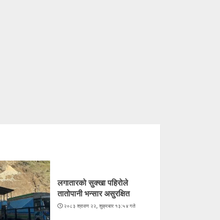
लगातारको सुक्खा पहिरोले
तातोपानी भन्सार असुरक्षित
२०८३ श्रावण २२, शुक्रबार १३:५४ गते