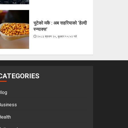
भुटेको मकै : अब सहरियाको ‘हेल्दी
स्न्याक्स’
२०८३ श्रावण २०, बुधबार १५:५२ गते
CATEGORIES
Blog
Business
Health