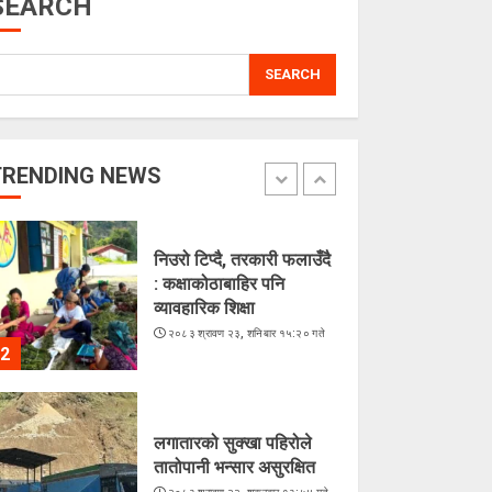
SEARCH
5
SEARCH
चराहरूको संसारमा छिर्दै
गरेको समुद्र
२०८३ श्रावण २३, शनिबार १५:४४ गते
TRENDING NEWS
1
निउरो टिप्दै, तरकारी फलाउँदै
: कक्षाकोठाबाहिर पनि
व्यावहारिक शिक्षा
२०८३ श्रावण २३, शनिबार १५:२० गते
2
लगातारको सुक्खा पहिरोले
तातोपानी भन्सार असुरक्षित