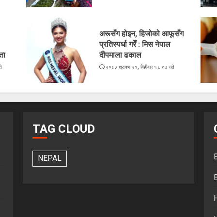
अरूसँग होइन, हिजोको आफूसँग
प्रतिस्पर्धा गरेँ : मिस नेपाल
ता
दीपमाला ढकाल
े
२०८३ श्रावण २१, बिहीबार १६:०३ गते
TAG CLOUD
NEPAL