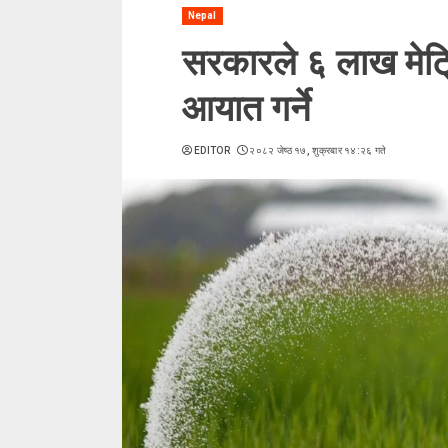
Nepal
सरकारले ६ लाख मेट
आयात गर्ने
EDITOR
२०८२ जेष्ठ १७, शुक्रबार १४:२६ गते