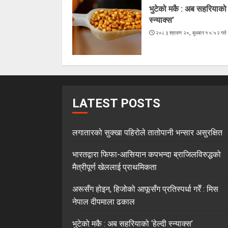
भुटेको मकै : अब सहरियाको ‘
स्न्याक्स’
२०८३ श्रावण २०, बुधबार १५:५२ गते
LATEST POSTS
लगातारको सुक्खा पहिरोले तातोपानी भन्सार असुरक्षित
भारतद्वारा फिफा-आसियान कपभन्दा ब्राजिलविरुद्धको
मैत्रीपूर्ण खेललाई प्राथमिकता
अरूसँग होइन, हिजोको आफूसँग प्रतिस्पर्धा गरेँ : मिस
नेपाल दीपमाला ढकाल
भुटेको मकै : अब सहरियाको ‘हेल्दी स्न्याक्स’