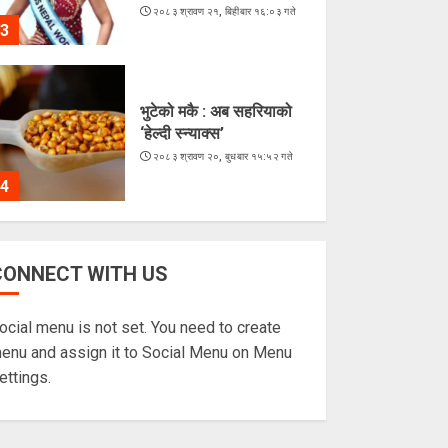
२०८३ श्रावण २१, बिहीबार १६:०३ गते
3
भुटेको मकै : अब सहरियाको
‘हेल्दी स्न्याक्स’
२०८३ श्रावण २०, बुधबार १५:५२ गते
4
ज्येष्ठ नागरिकका पीडा :
CONNECT WITH US
आराम-सम्मानको उमेरमा
अपमान र दुर्व्यवहार
ocial menu is not set. You need to create
२०८३ श्रावण १९, मंगलवार १३:३८ गते
5
enu and assign it to Social Menu on Menu
ettings.
लगातारको सुक्खा पहिरोले
तातोपानी भन्सार असुरक्षित