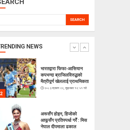
SEARCH
5
SEARCH
लगातारको सुक्खा पहिरोले
तातोपानी भन्सार असुरक्षित
२०८३ श्रावण २२, शुक्रबार १३:५४ गते
TRENDING NEWS
1
भारतद्वारा फिफा-आसियान
कपभन्दा ब्राजिलविरुद्धको
मैत्रीपूर्ण खेललाई प्राथमिकता
२०८३ श्रावण २२, शुक्रबार १२:५१ गते
2
अरूसँग होइन, हिजोको
आफूसँग प्रतिस्पर्धा गरेँ : मिस
नेपाल दीपमाला ढकाल