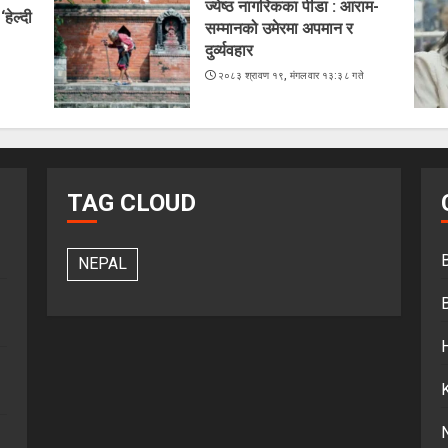
ज्येष्ठ नागरिकका पीडा : आराम-
हेल्दी
सम्मानको उमेरमा अपमान र
दुर्व्यवहार
२०८३ श्रावण १९, मंगलवार १३:३८ गते
TAG CLOUD
NEPAL