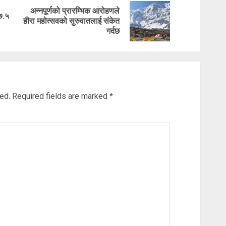
अन्नपूर्णको प्रारम्भिक आरोहणले
५७.५
Previous
Next
हीरा महोत्सवको सुरुवातलाई संकेत
गर्दछ
post:
post:
ed.
Required fields are marked
*