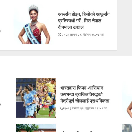
अरूसँग होइन, हिजोको आफूसँग
प्रतिस्पर्धा गरेँ : मिस नेपाल
दीपमाला ढकाल
े
२०८३ श्रावण २१, बिहीबार १६:०३ गते
भारतद्वारा फिफा-आसियान
कपभन्दा ब्राजिलविरुद्धको
मैत्रीपूर्ण खेललाई प्राथमिकता
े
२०८३ श्रावण २२, शुक्रबार १२:५१ गते