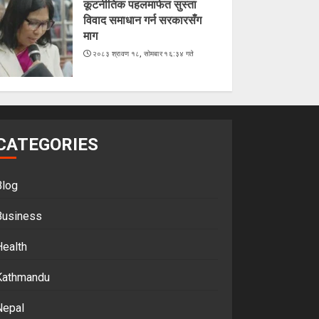
कूटनीतिक पहलमार्फत सुस्ता
विवाद समाधान गर्न सरकारसँग
माग
२०८३ श्रावण १८, सोमबार १६:३४ गते
CATEGORIES
Blog
Business
Health
Kathmandu
Nepal