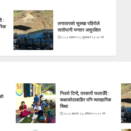
ै :
लगातारको सुक्खा पहिरोले
ारिक
तातोपानी भन्सार असुरक्षित
२०८३ श्रावण २२, शुक्रबार १३:५४ गते
े
निउरो टिप्दै, तरकारी फलाउँदै :
ेको
कक्षाकोठाबाहिर पनि व्यावहारिक
शिक्षा
े
२०८३ श्रावण २३, शनिबार १५:२० गते