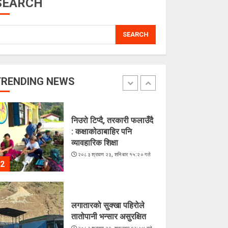
SEARCH
5
SEARCH
चराहरूको संसारमा छिर्दै
गरेको समुद्र
२०८३ श्रावण २३, शनिबार १५:४४ गते
TRENDING NEWS
1
निउरो टिप्दै, तरकारी फलाउँदै
: कक्षाकोठाबाहिर पनि
व्यावहारिक शिक्षा
२०८३ श्रावण २३, शनिबार १५:२० गते
2
लगातारको सुक्खा पहिरोले
तातोपानी भन्सार असुरक्षित