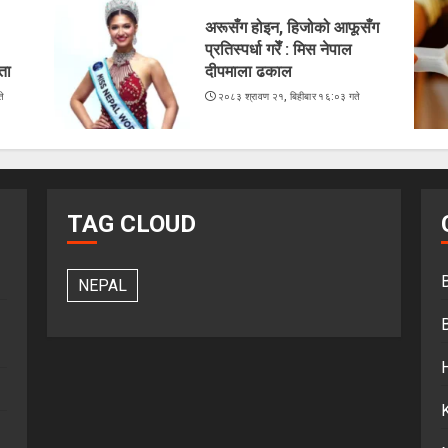
अरूसँग होइन, हिजोको आफूसँग
प्रतिस्पर्धा गरेँ : मिस नेपाल
ता
दीपमाला ढकाल
े
२०८३ श्रावण २१, बिहीबार १६:०३ गते
TAG CLOUD
NEPAL