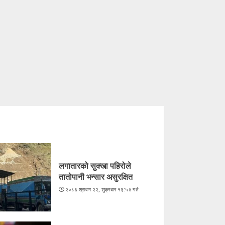
लगातारको सुक्खा पहिरोले
तातोपानी भन्सार असुरक्षित
२०८३ श्रावण २२, शुक्रबार १३:५४ गते