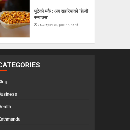
भुटेको मकै : अब सहरियाको ‘हेल्दी
स्न्याक्स’
२०८३ श्रावण २०, बुधबार १५:५२ गते
CATEGORIES
Blog
Business
Health
Kathmandu