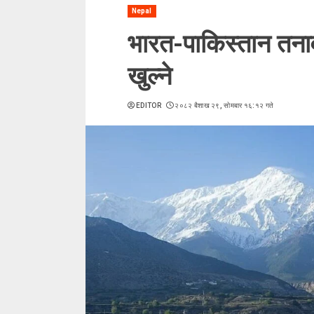
Nepal
भारत-पाकिस्तान तना
खुल्ने
EDITOR
२०८२ बैशाख २९, सोमबार १६:१२ गते