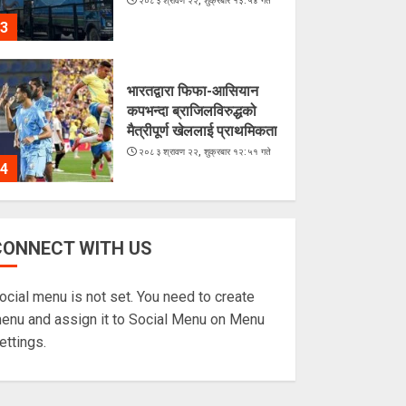
२०८३ श्रावण २२, शुक्रबार १३:५४ गते
3
भारतद्वारा फिफा-आसियान
कपभन्दा ब्राजिलविरुद्धको
मैत्रीपूर्ण खेललाई प्राथमिकता
२०८३ श्रावण २२, शुक्रबार १२:५१ गते
4
अरूसँग होइन, हिजोको
CONNECT WITH US
आफूसँग प्रतिस्पर्धा गरेँ : मिस
नेपाल दीपमाला ढकाल
ocial menu is not set. You need to create
२०८३ श्रावण २१, बिहीबार १६:०३ गते
5
enu and assign it to Social Menu on Menu
ettings.
चराहरूको संसारमा छिर्दै
गरेको समुद्र