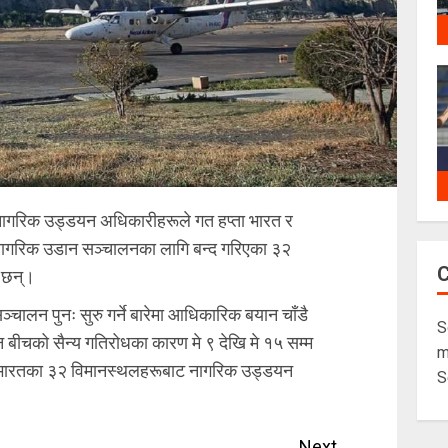
ागरिक उड्डयन अधिकारीहरूले गत हप्ता भारत र
 नागरिक उडान सञ्चालनका लागि बन्द गरिएका ३२
ा छन्।
चालन पुनः सुरु गर्ने बारेमा आधिकारिक बयान चाँडै
S
 बीचको सैन्य गतिरोधका कारण मे ९ देखि मे १५ सम्म
m
ी भारतका ३२ विमानस्थलहरूबाट नागरिक उड्डयन
S
Next