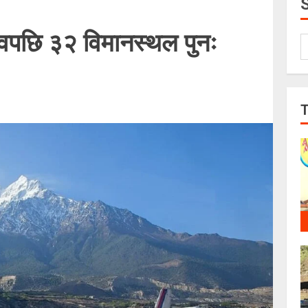
वपछि ३२ विमानस्थल पुनः