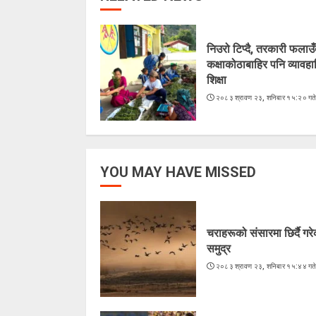
निउरो टिप्दै, तरकारी फलाउँद
कक्षाकोठाबाहिर पनि व्यावह
शिक्षा
२०८३ श्रावण २३, शनिबार १५:२० गत
YOU MAY HAVE MISSED
चराहरूको संसारमा छिर्दै गर
समुद्र
२०८३ श्रावण २३, शनिबार १५:४४ गत