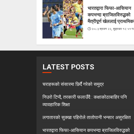
भारतद्वारा फिफा-आसियान
कपभन्दा ब्राजिलविरुद्धको
मैत्रीपूर्ण खेललाई प्राथमिक
२०८३ श्रावण २२, शुक्रबार १२:५१ गत
LATEST POSTS
चराहरूको संसारमा छिर्दै गरेको समुद्र
निउरो टिप्दै, तरकारी फलाउँदै : कक्षाकोठाबाहिर पनि
व्यावहारिक शिक्षा
लगातारको सुक्खा पहिरोले तातोपानी भन्सार असुरक्षित
भारतद्वारा फिफा-आसियान कपभन्दा ब्राजिलविरुद्धको