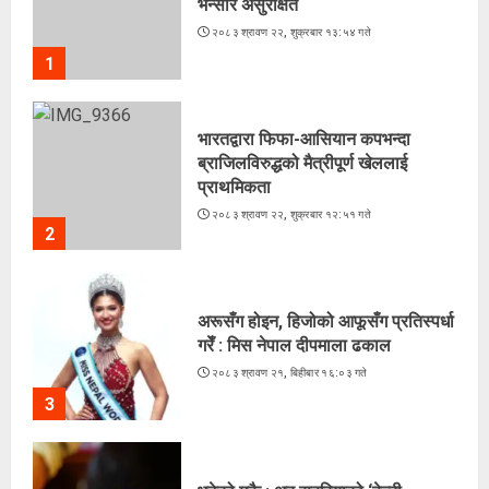
भन्सार असुरक्षित
२०८३ श्रावण २२, शुक्रबार १३:५४ गते
1
भारतद्वारा फिफा-आसियान कपभन्दा
ब्राजिलविरुद्धको मैत्रीपूर्ण खेललाई
प्राथमिकता
२०८३ श्रावण २२, शुक्रबार १२:५१ गते
2
अरूसँग होइन, हिजोको आफूसँग प्रतिस्पर्धा
गरेँ : मिस नेपाल दीपमाला ढकाल
२०८३ श्रावण २१, बिहीबार १६:०३ गते
3