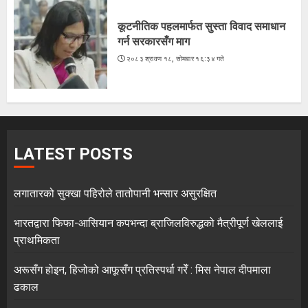
कूटनीतिक पहलमार्फत सुस्ता विवाद समाधान
गर्न सरकारसँग माग
२०८३ श्रावण १८, सोमबार १६:३४ गते
LATEST POSTS
लगातारको सुक्खा पहिरोले तातोपानी भन्सार असुरक्षित
भारतद्वारा फिफा-आसियान कपभन्दा ब्राजिलविरुद्धको मैत्रीपूर्ण खेललाई
प्राथमिकता
अरूसँग होइन, हिजोको आफूसँग प्रतिस्पर्धा गरेँ : मिस नेपाल दीपमाला
ढकाल