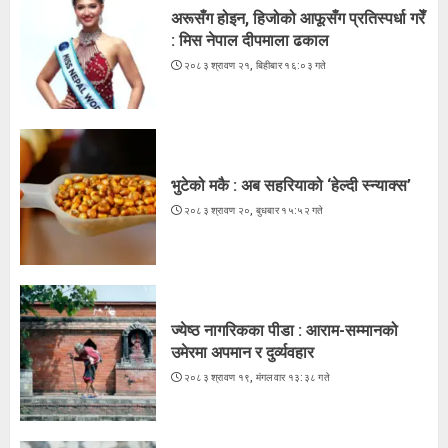
अरूसँग होइन, हिजोको आफूसँग प्रतिस्पर्धा गरेँ
: मिस नेपाल दीपमाला ढकाल
२०८३ श्रावण २१, बिहीबार १६:०३ गते
भुटेको मकै : अब सहरियाको ‘हेल्दी स्न्याक्स’
२०८३ श्रावण २०, बुधबार १५:५२ गते
ज्येष्ठ नागरिकका पीडा : आराम-सम्मानको
उमेरमा अपमान र दुर्व्यवहार
२०८३ श्रावण १९, मंगलवार १३:३८ गते