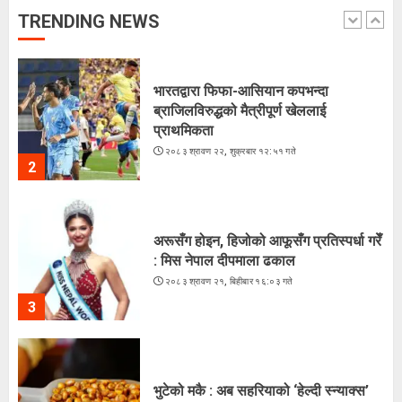
२०८३ श्रावण २२, शुक्रबार १३:५४ गते
TRENDING NEWS
1
भारतद्वारा फिफा-आसियान कपभन्दा
ब्राजिलविरुद्धको मैत्रीपूर्ण खेललाई
प्राथमिकता
२०८३ श्रावण २२, शुक्रबार १२:५१ गते
2
अरूसँग होइन, हिजोको आफूसँग प्रतिस्पर्धा गरेँ
: मिस नेपाल दीपमाला ढकाल
२०८३ श्रावण २१, बिहीबार १६:०३ गते
3
भुटेको मकै : अब सहरियाको ‘हेल्दी स्न्याक्स’