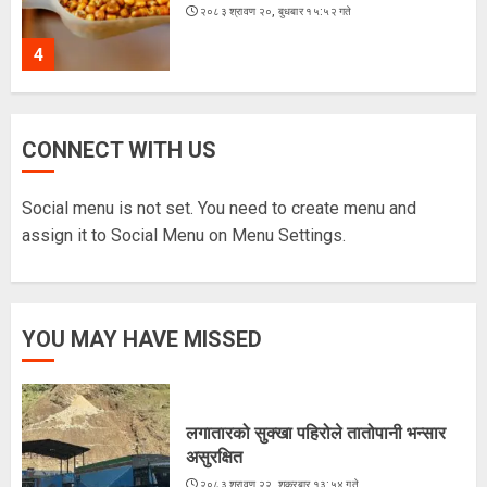
२०८३ श्रावण २०, बुधबार १५:५२ गते
4
ज्येष्ठ नागरिकका पीडा : आराम-सम्मानको
CONNECT WITH US
उमेरमा अपमान र दुर्व्यवहार
२०८३ श्रावण १९, मंगलवार १३:३८ गते
Social menu is not set. You need to create menu and
5
assign it to Social Menu on Menu Settings.
लगातारको सुक्खा पहिरोले तातोपानी भन्सार
YOU MAY HAVE MISSED
असुरक्षित
२०८३ श्रावण २२, शुक्रबार १३:५४ गते
1
लगातारको सुक्खा पहिरोले तातोपानी भन्सार
असुरक्षित
भारतद्वारा फिफा-आसियान कपभन्दा
२०८३ श्रावण २२, शुक्रबार १३:५४ गते