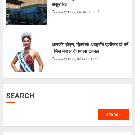
3
असुरक्षित
२०८३ श्रावण २२, शुक्रबार १३:५४ गते
भुटेको मकै : अब सहरियाको ‘हेल्दी स्न्याक्स’
२०८३ श्रावण २०, बुधबार १५:५२ गते
अरूसँग होइन, हिजोको आफूसँग प्रतिस्पर्धा गरेँ
4
: मिस नेपाल दीपमाला ढकाल
२०८३ श्रावण २१, बिहीबार १६:०३ गते
ज्येष्ठ नागरिकका पीडा : आराम-सम्मानको
उमेरमा अपमान र दुर्व्यवहार
२०८३ श्रावण १९, मंगलवार १३:३८ गते
SEARCH
5
SEARCH
लगातारको सुक्खा पहिरोले तातोपानी भन्सार
असुरक्षित