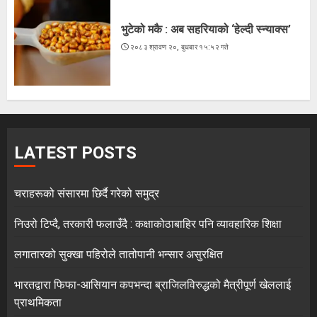
भुटेको मकै : अब सहरियाको ‘हेल्दी स्न्याक्स’
२०८३ श्रावण २०, बुधबार १५:५२ गते
LATEST POSTS
चराहरूको संसारमा छिर्दै गरेको समुद्र
निउरो टिप्दै, तरकारी फलाउँदै : कक्षाकोठाबाहिर पनि व्यावहारिक शिक्षा
लगातारको सुक्खा पहिरोले तातोपानी भन्सार असुरक्षित
भारतद्वारा फिफा-आसियान कपभन्दा ब्राजिलविरुद्धको मैत्रीपूर्ण खेललाई
प्राथमिकता