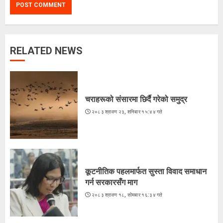
RELATED NEWS
लगातारको सुक्खा पहिरोले तातोपानी भन्सार
असुरक्षित
२०८३ श्रावण २२, शुक्रबार १३:५४ गते
चराहरूको संसारमा छिर्दै गरेको समुद्र
3
२०८३ श्रावण २३, शनिबार १५:४४ गते
भारतद्वारा फिफा-आसियान कपभन्दा
ब्राजिलविरुद्धको मैत्रीपूर्ण खेललाई
प्राथमिकता
कूटनीतिक पहलमार्फत सुस्ता विवाद समाधान
२०८३ श्रावण २२, शुक्रबार १२:५१ गते
4
गर्न सरकारसँग माग
२०८३ श्रावण १८, सोमबार १६:३४ गते
अरूसँग होइन, हिजोको आफूसँग प्रतिस्पर्धा गरेँ