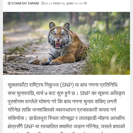
SONAKSHI SARKAR
२०८२ फाल्गुन १३, बुधबार १५:२९ गते
सु्क्लाफाँटा राष्ट्रिय निकुञ्ज (SNP) मा बाघ गणना प्रतिनिधि
सभा चुनावपछि, मार्च ७ बाट सुरु हुने छ। SNP का सूचना अधिकृत
पुरुषोत्तम वाग्लेले घोषणा गरे कि बाघ गणना चुनाव सकिए लगत्तै
गरिनेछ ताकि जनशक्तिको व्यवस्थापन प्रभावकारी रूपमा गर्न
सकियोस। डाडेलधुरा स्थित जोगबूढा र लालझाडी-मोहना आरक्षीय
क्षेत्रसँगै SNP मा स्वचालित क्यामेरा जडान गरिनेछ, जसले बाघको