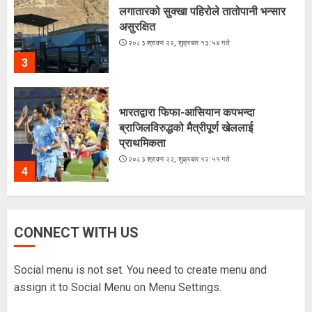
लगातारको सुक्खा पहिरोले तातोपानी भन्सार
असुरक्षित
२०८३ श्रावण २२, शुक्रबार १३:५४ गते
3
भारतद्वारा फिफा-आसियान कपभन्दा
ब्राजिलविरुद्धको मैत्रीपूर्ण खेललाई
प्राथमिकता
२०८३ श्रावण २२, शुक्रबार १२:५१ गते
4
अरूसँग होइन, हिजोको आफूसँग प्रतिस्पर्धा गरेँ
CONNECT WITH US
: मिस नेपाल दीपमाला ढकाल
२०८३ श्रावण २१, बिहीबार १६:०३ गते
Social menu is not set. You need to create menu and
5
assign it to Social Menu on Menu Settings.