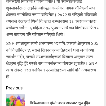
जनसंख्या निगरानी र गणना गर्नेछ। यी क्यामेराहरूलाई
शुक्लाफाँटा-लालझाँडी-जोगबूढा कम्प्लेक्स नामक तोकिएको बाघ
क्षेत्रमा रणनीतिक रूपमा राखिनेछ। २०२२ मा गरिएको पहिलाको
गणनाले देखाएको थियो कि उक्त कम्प्लेक्समा ३६ वयस्क बाघहरू
बसोबास गर्थे—१६ महिला र १२ पुरुष—साथै थप विश्लेषणमार्फत ८
अन्य बाघहरू पनि पहिचान गरिएको थियो।
SNP अपेक्षाकृत सानो अभयारण्य भए पनि, जसको क्षेत्रफल 305
वर्ग किलोमिटर छ, यसले सिकार प्रजातिहरूको घना जनसंख्या
समर्थन गर्दछ, जसले संरक्षणकर्ताहरूको विश्वास अनुसार उक्त
क्षेत्रमा बृद्धि हुँदै गएको बाघ जनसंख्यामा योगदान पुर्‍याउँछ। SNP
अन्य संकटग्रस्त बनजिवन प्रजातिहरूका लागि पनि अभयारण्य
हो।
Continue
Previous
Reading
Pre
मिथिलाञ्चलमा होली उत्सव आजबाट सुरु हुँदैछ