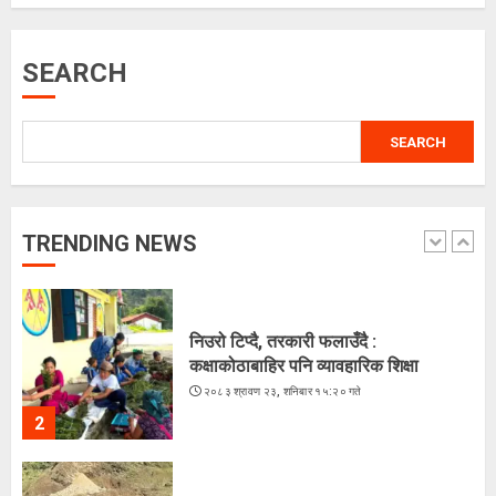
: मिस नेपाल दीपमाला ढकाल
२०८३ श्रावण २१, बिहीबार १६:०३ गते
SEARCH
5
SEARCH
चराहरूको संसारमा छिर्दै गरेको समुद्र
२०८३ श्रावण २३, शनिबार १५:४४ गते
TRENDING NEWS
1
निउरो टिप्दै, तरकारी फलाउँदै :
कक्षाकोठाबाहिर पनि व्यावहारिक शिक्षा
२०८३ श्रावण २३, शनिबार १५:२० गते
2