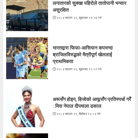
लगातारको सुक्खा पहिरोले तातोपानी भन्सार
असुरक्षित
२०८३ श्रावण २२, शुक्रबार १३:५४ गते
भारतद्वारा फिफा-आसियान कपभन्दा
ब्राजिलविरुद्धको मैत्रीपूर्ण खेललाई
प्राथमिकता
२०८३ श्रावण २२, शुक्रबार १२:५१ गते
अरूसँग होइन, हिजोको आफूसँग प्रतिस्पर्धा गरेँ
: मिस नेपाल दीपमाला ढकाल
२०८३ श्रावण २१, बिहीबार १६:०३ गते