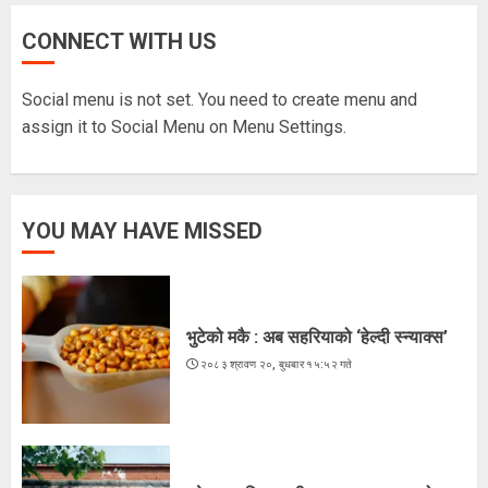
CONNECT WITH US
मधेश प्रदेशका ११ क्याम्पसमा परीक्षा स्थगित
२०८३ श्रावण १५, शुक्रबार १३:१८ गते
Social menu is not set. You need to create menu and
5
assign it to Social Menu on Menu Settings.
भुटेको मकै : अब सहरियाको ‘हेल्दी स्न्याक्स’
YOU MAY HAVE MISSED
२०८३ श्रावण २०, बुधबार १५:५२ गते
1
भुटेको मकै : अब सहरियाको ‘हेल्दी स्न्याक्स’
२०८३ श्रावण २०, बुधबार १५:५२ गते
ज्येष्ठ नागरिकका पीडा : आराम-सम्मानको
उमेरमा अपमान र दुर्व्यवहार
२०८३ श्रावण १९, मंगलवार १३:३८ गते
2