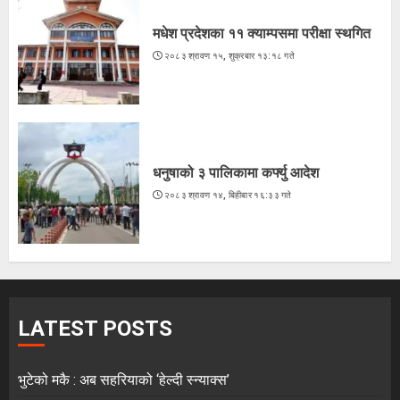
मधेश प्रदेशका ११ क्याम्पसमा परीक्षा स्थगित
२०८३ श्रावण १५, शुक्रबार १३:१८ गते
धनुषाको ३ पालिकामा कर्फ्यु आदेश
२०८३ श्रावण १४, बिहीबार १६:३३ गते
LATEST POSTS
भुटेको मकै : अब सहरियाको ‘हेल्दी स्न्याक्स’