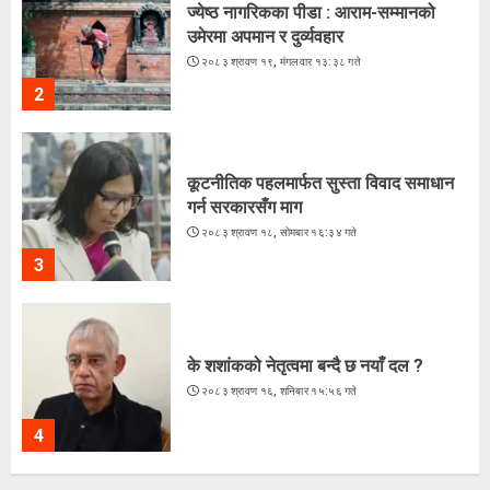
ज्येष्ठ नागरिकका पीडा : आराम-सम्मानको
उमेरमा अपमान र दुर्व्यवहार
२०८३ श्रावण १९, मंगलवार १३:३८ गते
2
कूटनीतिक पहलमार्फत सुस्ता विवाद समाधान
गर्न सरकारसँग माग
२०८३ श्रावण १८, सोमबार १६:३४ गते
3
के शशांकको नेतृत्वमा बन्दै छ नयाँ दल ?
२०८३ श्रावण १६, शनिबार १५:५६ गते
4