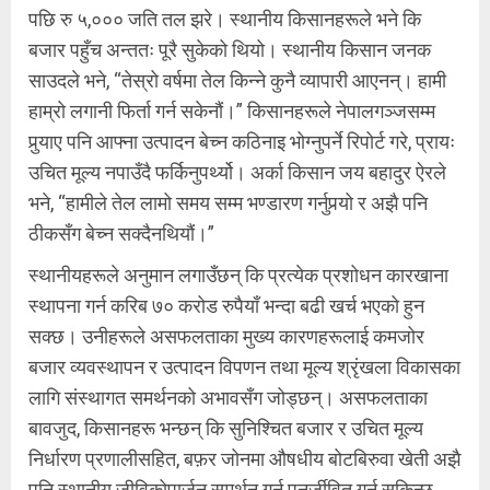
पछि रु ५,००० जति तल झरे। स्थानीय किसानहरूले भने कि
बजार पहुँच अन्ततः पूरै सुकेको थियो। स्थानीय किसान जनक
साउदले भने, “तेस्रो वर्षमा तेल किन्ने कुनै व्यापारी आएनन्। हामी
हाम्रो लगानी फिर्ता गर्न सकेनौं।” किसानहरूले नेपालगञ्जसम्म
पुर्‍याए पनि आफ्ना उत्पादन बेच्न कठिनाइ भोग्नुपर्ने रिपोर्ट गरे, प्रायः
उचित मूल्य नपाउँदै फर्किनुपर्थ्यो। अर्का किसान जय बहादुर ऐरले
भने, “हामीले तेल लामो समय सम्म भण्डारण गर्नुपर्‍यो र अझै पनि
ठीकसँग बेच्न सक्दैनथियौं।”
स्थानीयहरूले अनुमान लगाउँछन् कि प्रत्येक प्रशोधन कारखाना
स्थापना गर्न करिब ७० करोड रुपैयाँ भन्दा बढी खर्च भएको हुन
सक्छ। उनीहरूले असफलताका मुख्य कारणहरूलाई कमजोर
बजार व्यवस्थापन र उत्पादन विपणन तथा मूल्य श्रृंखला विकासका
लागि संस्थागत समर्थनको अभावसँग जोड्छन्। असफलताका
बावजुद, किसानहरू भन्छन् कि सुनिश्चित बजार र उचित मूल्य
निर्धारण प्रणालीसहित, बफ़र जोनमा औषधीय बोटबिरुवा खेती अझै
पनि स्थानीय जीविकोपार्जन समर्थन गर्न पुनर्जीवित गर्न सकिन्छ