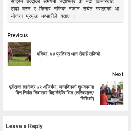
साइरन बज्दाको समयमा नदीभित्र वा नदी किनारबाट 
टाढा बस्न र किनार नजिक नजान सचेत गराइएको आ
योजना प्रमुख भण्डारीले बताए ।
Continue
Previous
Reading
Pre
बाँकेमा, ४४ प्रतिशत धान रोपाइँ सकियो
pos
Next
पूर्वराजा ज्ञानेन्द्र ७९ औँ वर्षमा, जन्मदिनको शुभकामना
Next
दिन निर्मल निवासमा बिहानैदेखि भिड (तस्बिरहरू/
भिडिओ)
post:
Leave a Reply