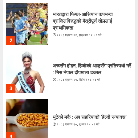
भारतद्वारा फिफा-आसियान कपभन्दा
ब्राजिलविरुद्धको मैत्रीपूर्ण खेललाई
प्राथमिकता
२०८३ श्रावण २२, शुक्रबार १२:५१ गते
2
अरूसँग होइन, हिजोको आफूसँग प्रतिस्पर्धा गरेँ
: मिस नेपाल दीपमाला ढकाल
२०८३ श्रावण २१, बिहीबार १६:०३ गते
3
भुटेको मकै : अब सहरियाको ‘हेल्दी स्न्याक्स’
२०८३ श्रावण २०, बुधबार १५:५२ गते
4