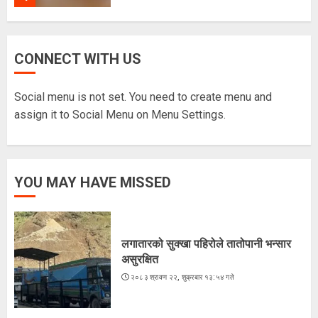
ज्येष्ठ नागरिकका पीडा : आराम-सम्मानको
CONNECT WITH US
उमेरमा अपमान र दुर्व्यवहार
२०८३ श्रावण १९, मंगलवार १३:३८ गते
Social menu is not set. You need to create menu and
5
assign it to Social Menu on Menu Settings.
लगातारको सुक्खा पहिरोले तातोपानी भन्सार
YOU MAY HAVE MISSED
असुरक्षित
२०८३ श्रावण २२, शुक्रबार १३:५४ गते
1
लगातारको सुक्खा पहिरोले तातोपानी भन्सार
असुरक्षित
भारतद्वारा फिफा-आसियान कपभन्दा
२०८३ श्रावण २२, शुक्रबार १३:५४ गते
ब्राजिलविरुद्धको मैत्रीपूर्ण खेललाई
प्राथमिकता
२०८३ श्रावण २२, शुक्रबार १२:५१ गते