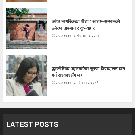
ज्येष्ठ नागरिकका पीडा : आराम-सम्मानको
उमेरमा अपमान र दुर्व्यवहार
२०८३ श्रावण १९, मंगलवार १३:३८ गते
कूटनीतिक पहलमार्फत सुस्ता विवाद समाधान
गर्न सरकारसँग माग
२०८३ श्रावण १८, सोमबार १६:३४ गते
LATEST POSTS